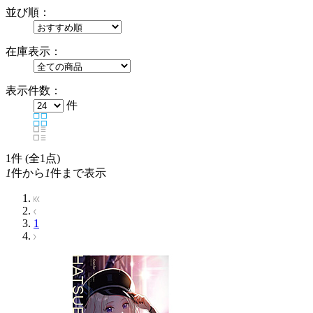
並び順：
在庫表示：
表示件数：
件
1
件 (全1点)
1
件から
1
件まで表示
1