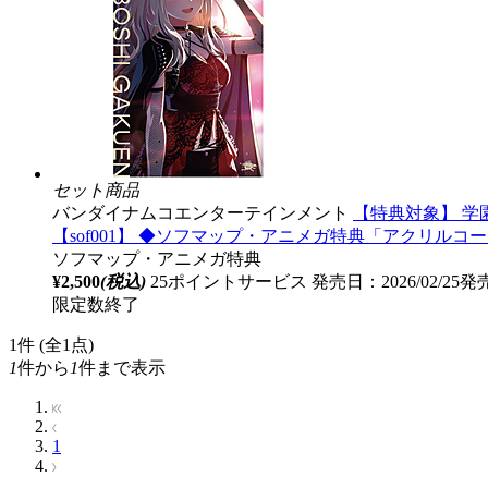
セット商品
バンダイナムコエンターテインメント
【特典対象】 学園ア
【sof001】 ◆ソフマップ・アニメガ特典「アクリルコース
ソフマップ・アニメガ特典
¥2,500
(税込)
25ポイントサービス
発売日：2026/02/25発
限定数終了
1
件 (全1点)
1
件から
1
件まで表示
1