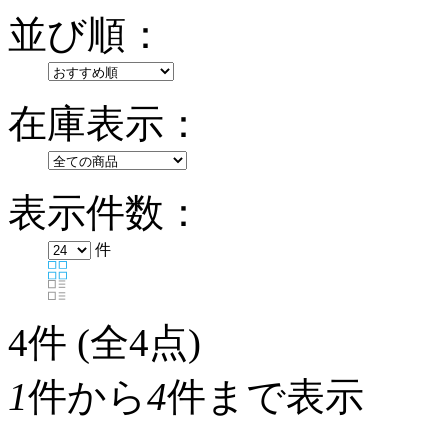
並び順：
在庫表示：
表示件数：
件
4
件 (全4点)
1
件から
4
件まで表示