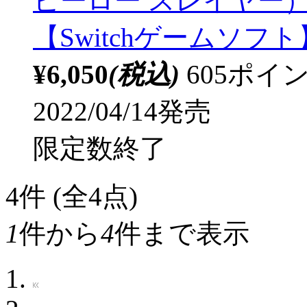
ヒーロー スレイヤー
【Switchゲームソフト
¥6,050
(税込)
605ポ
2022/04/14発売
限定数終了
4
件 (全4点)
1
件から
4
件まで表示