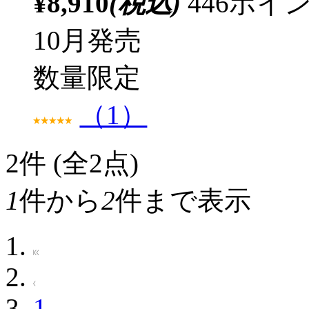
¥8,910
(税込)
446ポ
10月発売
数量限定
（1）
2
件 (全2点)
1
件から
2
件まで表示
1