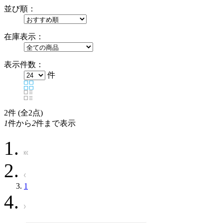
並び順：
在庫表示：
表示件数：
件
2
件 (全2点)
1
件から
2
件まで表示
1