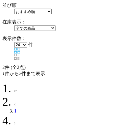
並び順：
在庫表示：
表示件数：
件
2
件 (全2点)
1
件から
2
件まで表示
1