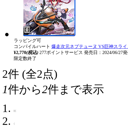
ラッピング可
コンパイルハート
爆走次元ネプテューヌ VS巨神スライ
¥2,770
(税込)
277ポイントサービス
発売日：2024/06/27
限定数終了
2
件 (全2点)
1
件から
2
件まで表示