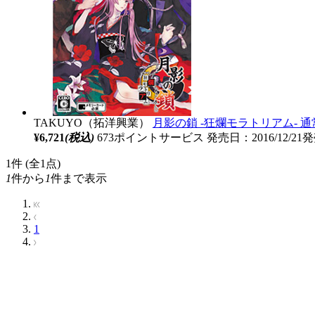
TAKUYO（拓洋興業）
月影の鎖 -狂爛モラトリアム- 通常
¥6,721
(税込)
673ポイントサービス
発売日：2016/12/21
1
件 (全1点)
1
件から
1
件まで表示
1