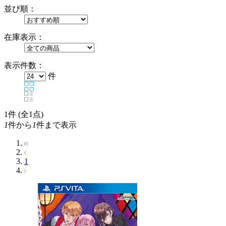
並び順：
在庫表示：
表示件数：
件
1
件 (全1点)
1
件から
1
件まで表示
1