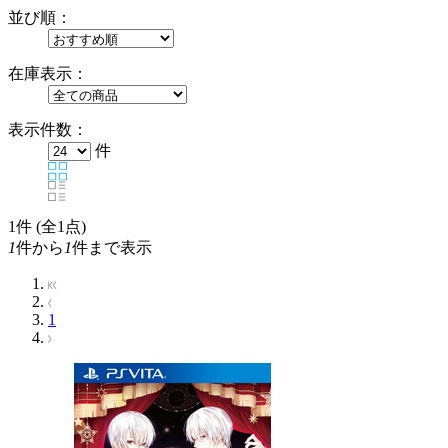
並び順：
在庫表示：
表示件数：
件
1
件 (全1点)
1
件から
1
件まで表示
1