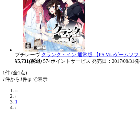
プチレーヴ
クランク・イン 通常版 【PS Vitaゲームソ
¥5,731
(税込)
574ポイントサービス
発売日：2017/08/31
1
件 (全1点)
1
件から
1
件まで表示
1