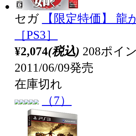
セガ
【限定特価】 龍が如
［PS3］
¥2,074
(税込)
208ポ
2011/06/09発売
在庫切れ
（7）