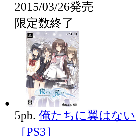
2015/03/26発売
限定数終了
5pb.
俺たちに翼はない
［PS3］