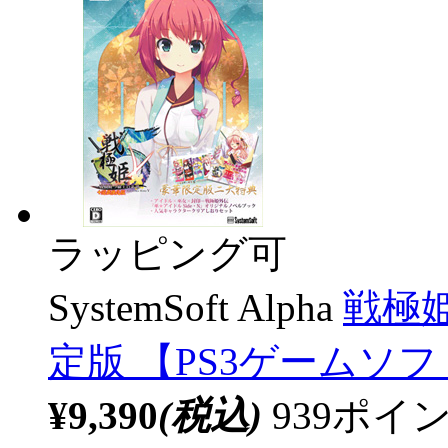
ラッピング可
SystemSoft Alpha
戦極姫
定版 【PS3ゲームソ
¥9,390
(税込)
939ポ