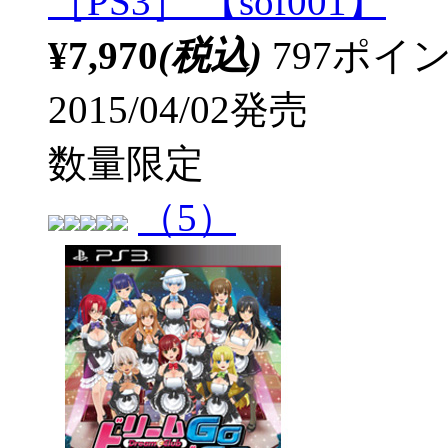
［PS3］ 【sof001】
¥7,970
(税込)
797ポ
2015/04/02発売
数量限定
（5）