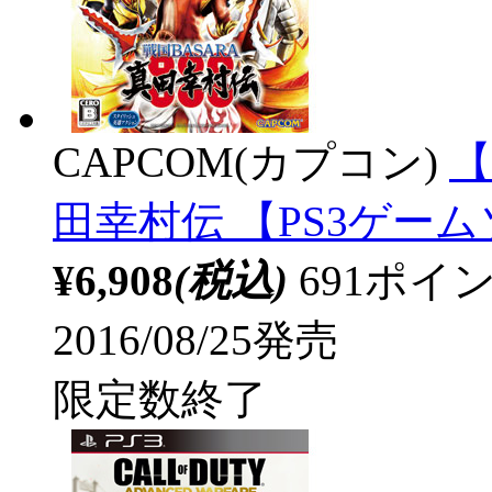
CAPCOM(カプコン)
【
田幸村伝 【PS3ゲー
¥6,908
(税込)
691ポ
2016/08/25発売
限定数終了