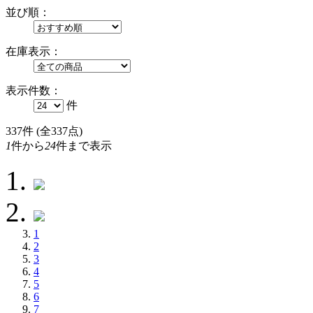
並び順：
在庫表示：
表示件数：
件
337
件 (全337点)
1
件から
24
件まで表示
1
2
3
4
5
6
7