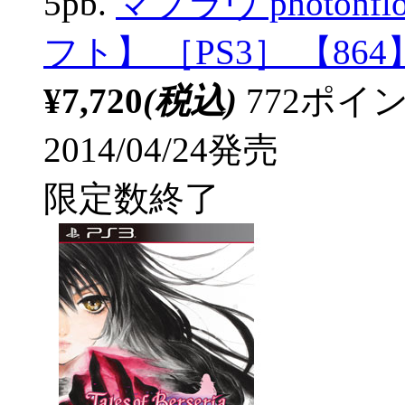
5pb.
マブラヴ photonf
フト】 ［PS3］ 【864
¥7,720
(税込)
772ポ
2014/04/24発売
限定数終了