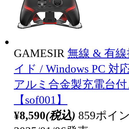
GAMESIR
無線 & 有線
イド / Windows 
アルミ合金製充電台付き Game
【sof001】
¥8,590
(税込)
859ポ