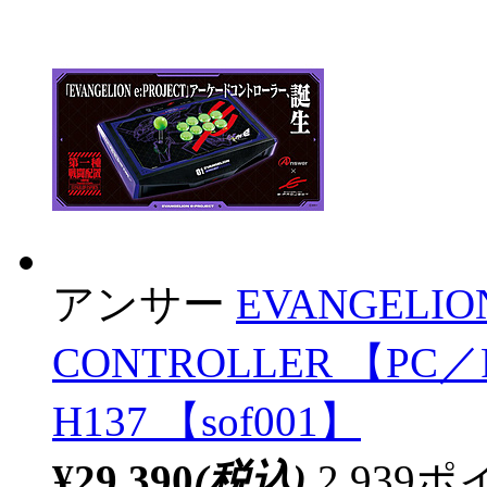
アンサー
EVANGELION
CONTROLLER 【PC／P
H137 【sof001】
¥29,390
(税込)
2,93