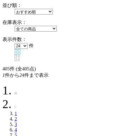
並び順：
在庫表示：
表示件数：
件
405
件 (全405点)
1
件から
24
件まで表示
1
2
3
4
5