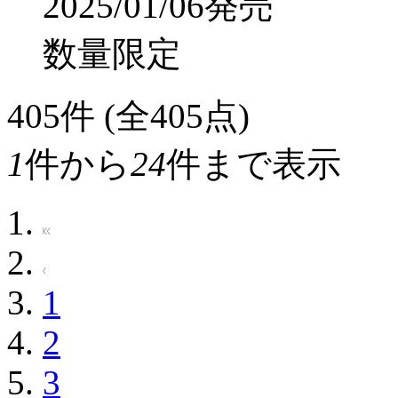
2025/01/06発売
数量限定
405
件 (全405点)
1
件から
24
件まで表示
1
2
3