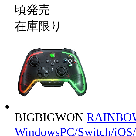
頃発売
在庫限り
BIGBIGWON
RAINBOW
WindowsPC/Switch