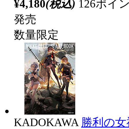
¥4,180
(税込)
126ポ
発売
数量限定
KADOKAWA
勝利の女