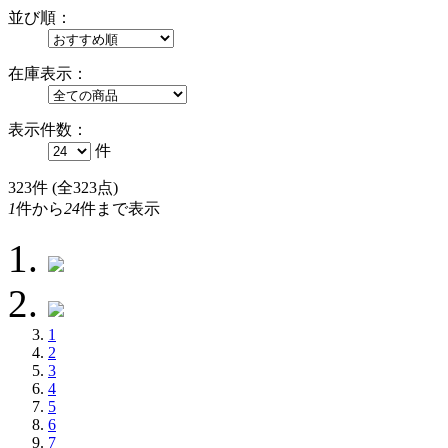
並び順：
在庫表示：
表示件数：
件
323
件 (全323点)
1
件から
24
件まで表示
1
2
3
4
5
6
7