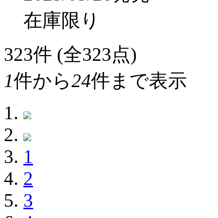
在庫限り
323
件 (全323点)
1
件から
24
件まで表示
1
2
3