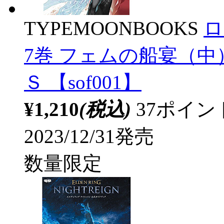
TYPEMOONBOOKS
ロ
7巻 フェムの船宴（中
Ｓ 【sof001】
¥1,210
(税込)
37ポイ
2023/12/31発売
数量限定