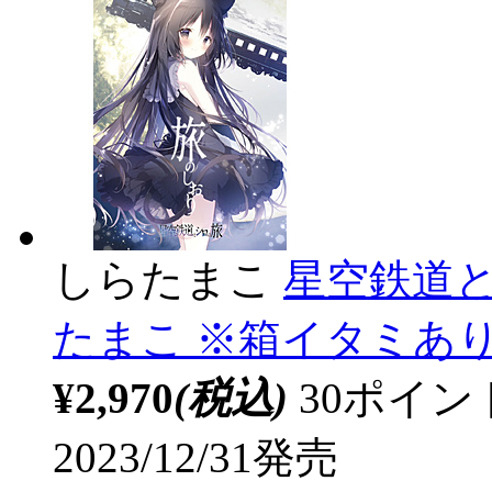
しらたまこ
星空鉄道と
たまこ ※箱イタミあ
¥2,970
(税込)
30ポイ
2023/12/31発売