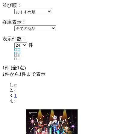
並び順：
在庫表示：
表示件数：
件
1
件 (全1点)
1
件から
1
件まで表示
1