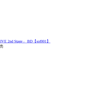
VE 2nd Stage」 BD【sof001】
発売