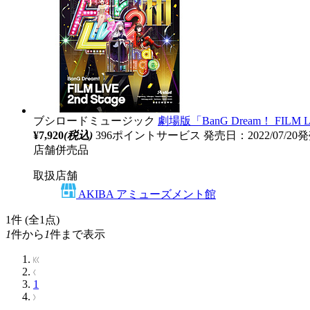
ブシロードミュージック
劇場版「BanG Dream！ FILM LI
¥7,920
(税込)
396ポイントサービス
発売日：2022/07/20
店舗併売品
取扱店舗
AKIBA アミューズメント館
1
件 (全1点)
1
件から
1
件まで表示
1