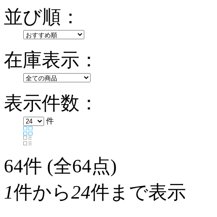
並び順：
在庫表示：
表示件数：
件
64
件 (全64点)
1
件から
24
件まで表示