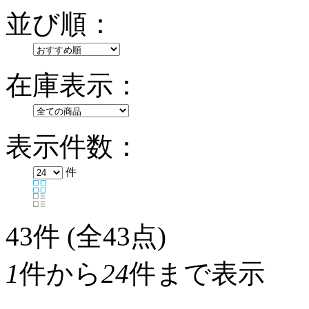
並び順：
在庫表示：
表示件数：
件
43
件 (全43点)
1
件から
24
件まで表示