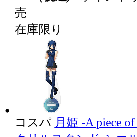
売
在庫限り
コスパ
月姫 -A piece of 