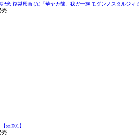
 複製原画 (A)『華ヤカ哉、我ガ一族 モダンノスタルジィ for Nin
1発売
sof001】
8発売