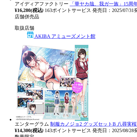
アイディアファクトリー
「華ヤカ哉、我ガ一族」15周年記念
¥16,280
(税込)
163ポイントサービス
発売日：2025/07/3
店舗併売品
取扱店舗
AKIBA アミューズメント館
エンターグラム
制服カノジョ2 グッズセットB 八尋実桜 【
¥14,300
(税込)
143ポイントサービス
発売日：2025/08/2
数量限定