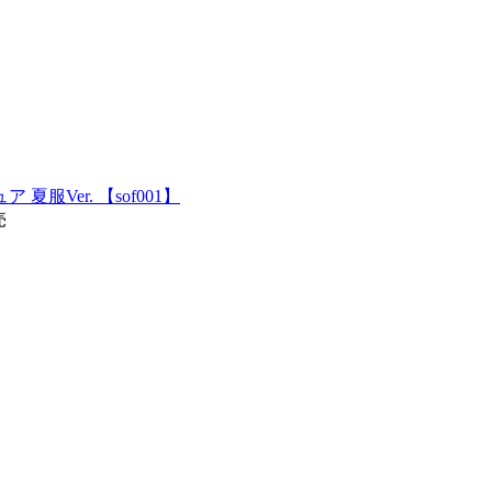
服Ver. 【sof001】
売