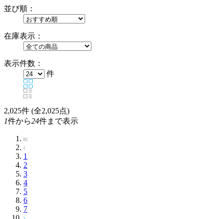
並び順：
在庫表示：
表示件数：
件
2,025
件 (全2,025点)
1
件から
24
件まで表示
1
2
3
4
5
6
7