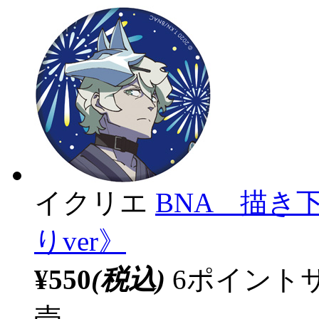
イクリエ
BNA 描き
りver》
¥550
(税込)
6ポイント
売