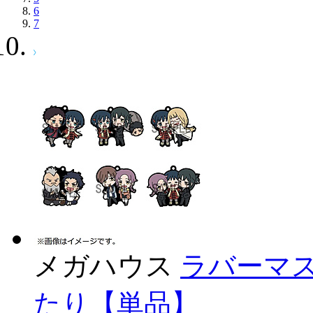
6
7
メガハウス
ラバーマス
たり【単品】