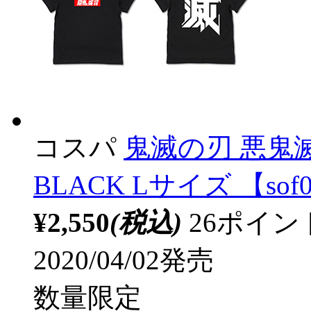
コスパ
鬼滅の刃 悪鬼
BLACK Lサイズ 【sof
¥2,550
(税込)
26ポイ
2020/04/02発売
数量限定