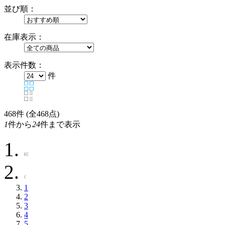
並び順：
在庫表示：
表示件数：
件
468
件 (全468点)
1
件から
24
件まで表示
1
2
3
4
5