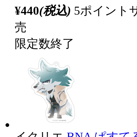
¥440
(税込)
5ポイント
売
限定数終了
イクリエ
BNA ぱす