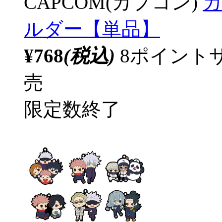
CAPCOM(カプコン)
カ
ルダー【単品】
¥768
(税込)
8ポイント
売
限定数終了