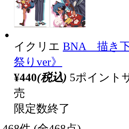
イクリエ
BNA 描き
祭りver》
¥440
(税込)
5ポイント
売
限定数終了
468
件 (全468点)