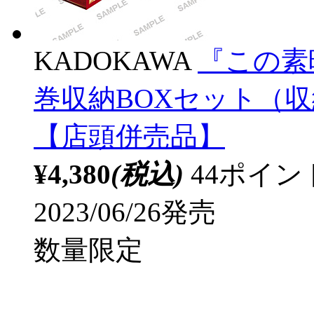
KADOKAWA
『この素
巻収納BOXセット（
【店頭併売品】
¥4,380
(税込)
44ポイ
2023/06/26発売
数量限定