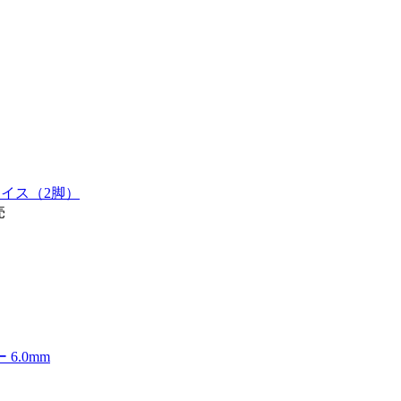
とイス（2脚）
売
 6.0mm