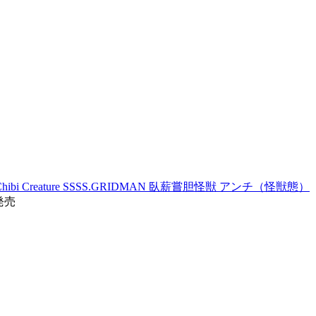
i Creature SSSS.GRIDMAN 臥薪嘗胆怪獣 アンチ（怪獣態）
発売