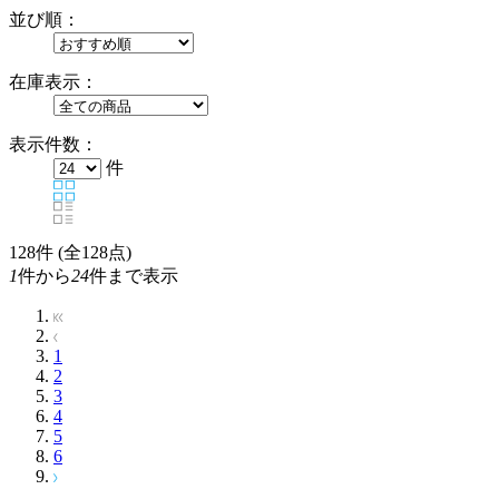
並び順：
在庫表示：
表示件数：
件
128
件 (全128点)
1
件から
24
件まで表示
1
2
3
4
5
6