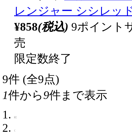
レンジャー シシレッ
¥858
(税込)
9ポイント
売
限定数終了
9
件 (全9点)
1
件から
9
件まで表示