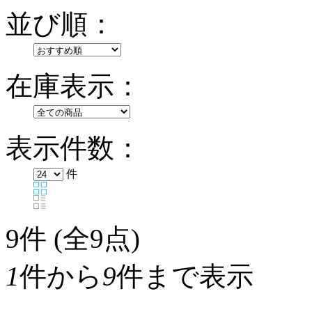
並び順：
在庫表示：
表示件数：
件
9
件 (全9点)
1
件から
9
件まで表示