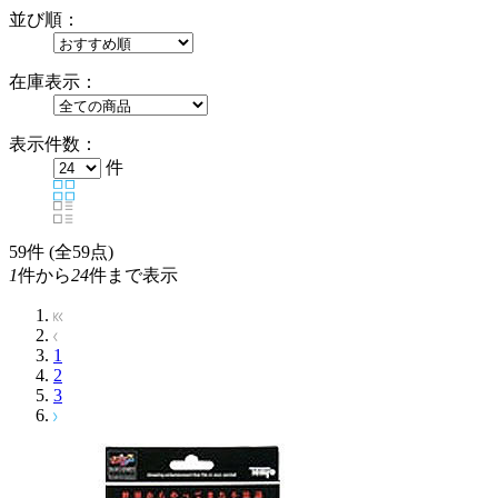
並び順：
在庫表示：
表示件数：
件
59
件 (全59点)
1
件から
24
件まで表示
1
2
3