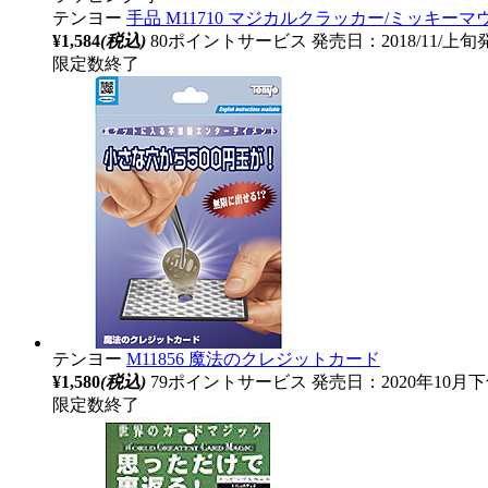
テンヨー
手品 M11710 マジカルクラッカー/ミッキーマ
¥1,584
(税込)
80ポイントサービス
発売日：2018/11/上旬
限定数終了
テンヨー
M11856 魔法のクレジットカード
¥1,580
(税込)
79ポイントサービス
発売日：2020年10月
限定数終了