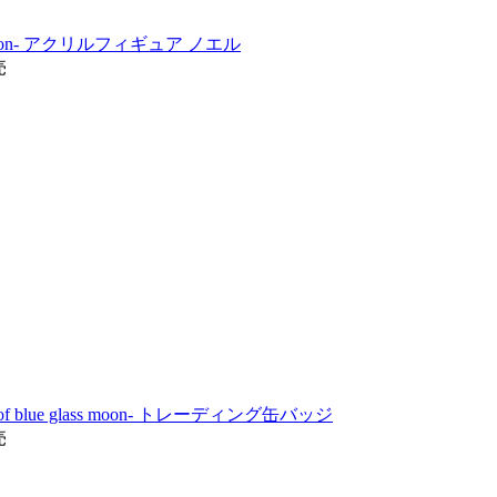
ass moon- アクリルフィギュア ノエル
売
f blue glass moon- トレーディング缶バッジ
売