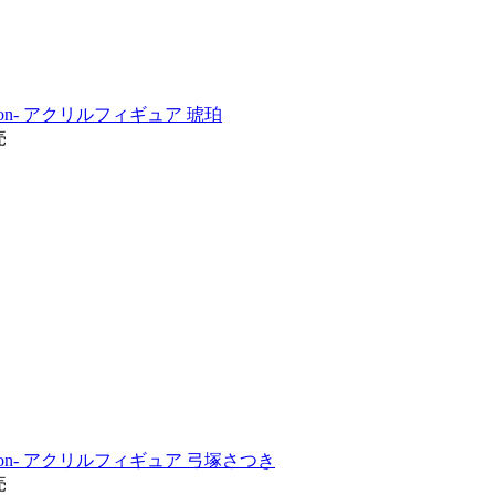
ss moon- アクリルフィギュア 琥珀
売
ass moon- アクリルフィギュア 弓塚さつき
売