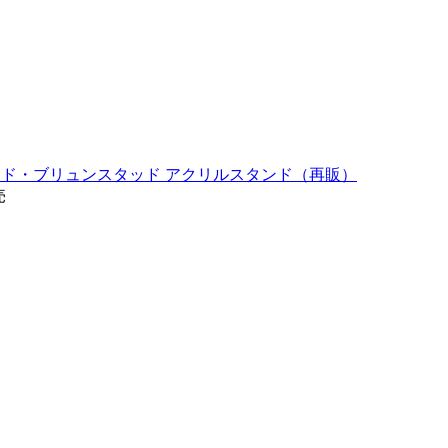
 どや顔アルクェイド・ブリュンスタッド アクリルスタンド（再販）
売