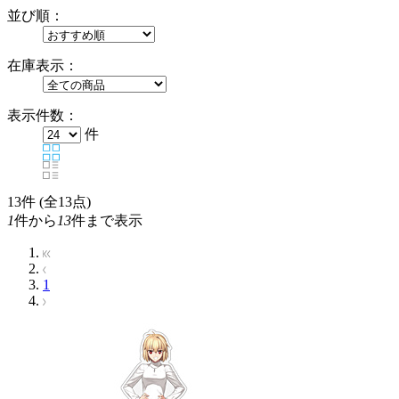
並び順：
在庫表示：
表示件数：
件
13
件 (全13点)
1
件から
13
件まで表示
1