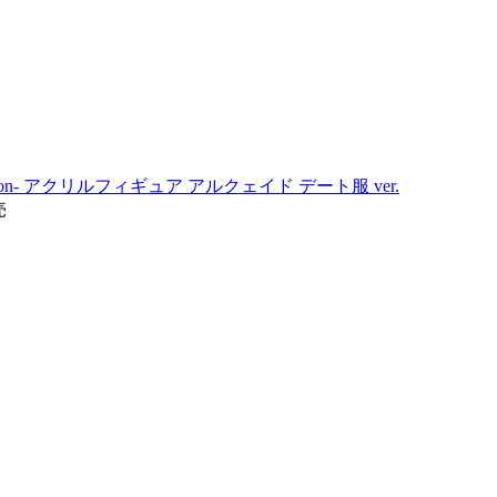
ass moon- アクリルフィギュア アルクェイド デート服 ver.
売