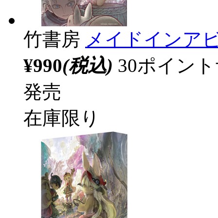
竹書房
メイドインアビ
¥990
(税込)
30ポイン
発売
在庫限り