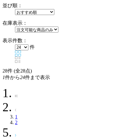
並び順：
在庫表示：
表示件数：
件
28
件 (全28点)
1
件から
24
件まで表示
1
2