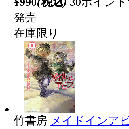
¥990
(税込)
30ポイン
発売
在庫限り
竹書房
メイドインアビ