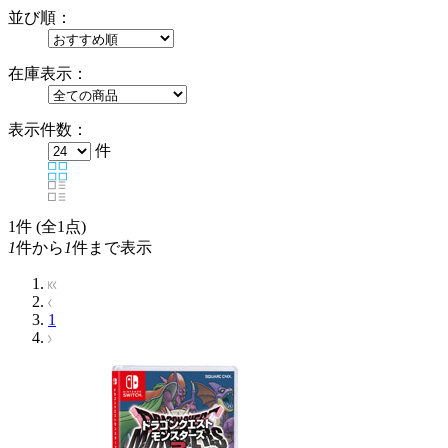
並び順：
在庫表示：
表示件数：
件
1
件 (全1点)
1
件から
1
件まで表示
1