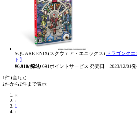
SQUARE ENIX(スクウェア・エニックス)
ドラゴンクエス
ト】
¥6,910
(税込)
691ポイントサービス
発売日：2023/12/01
1
件 (全1点)
1
件から
1
件まで表示
1