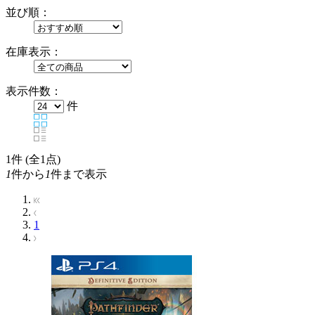
並び順：
在庫表示：
表示件数：
件
1
件 (全1点)
1
件から
1
件まで表示
1