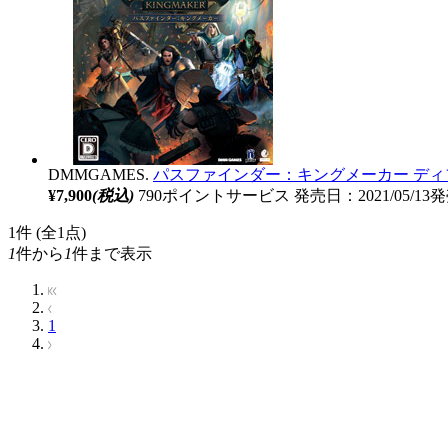
DMMGAMES.
パスファインダー：キングメーカー ディフ
¥7,900
(税込)
790ポイントサービス
発売日：2021/05/13
1
件 (全1点)
1
件から
1
件まで表示
1