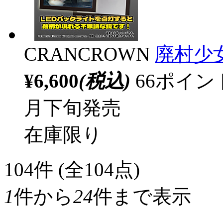
CRANCROWN
廃村少
¥6,600
(税込)
66ポイ
月下旬発売
在庫限り
104
件 (全104点)
1
件から
24
件まで表示