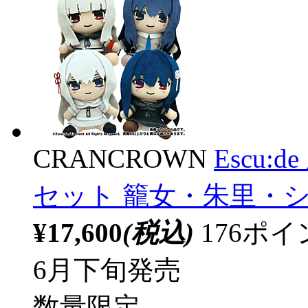
CRANCROWN
Escu
セット 籠女・朱里・
¥17,600
(税込)
176ポ
6月下旬発売
数量限定