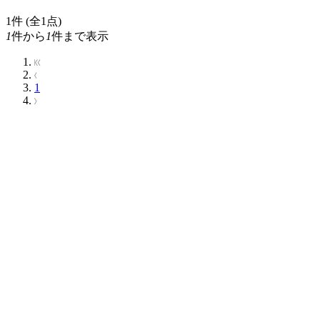
1
件 (全1点)
1
件から
1
件まで表示
1