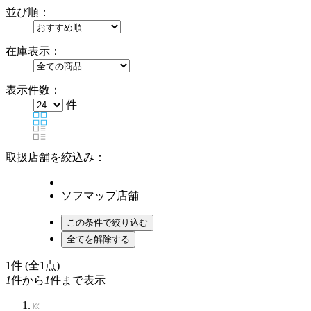
並び順：
在庫表示：
表示件数：
件
取扱店舗を絞込み：
ソフマップ店舗
1
件 (全1点)
1
件から
1
件まで表示