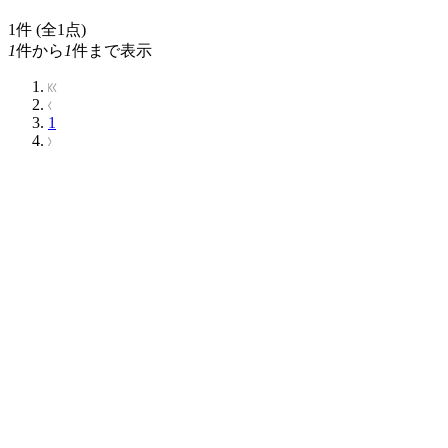
1
件 (全1点)
1
件から
1
件まで表示
1