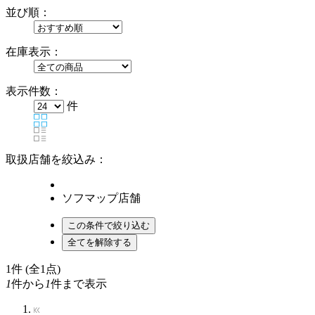
並び順：
在庫表示：
表示件数：
件
取扱店舗を絞込み：
ソフマップ店舗
1
件 (全1点)
1
件から
1
件まで表示