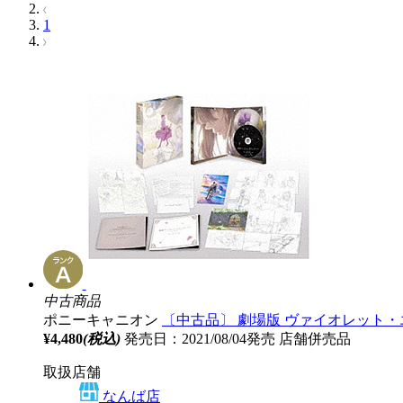
1
中古商品
ポニーキャニオン
〔中古品〕 劇場版 ヴァイオレット・エ
¥4,480
(税込)
発売日：2021/08/04発売
店舗併売品
取扱店舗
なんば店