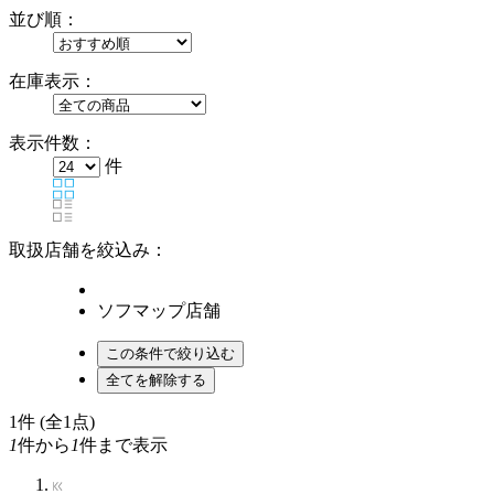
並び順：
在庫表示：
表示件数：
件
取扱店舗を絞込み：
ソフマップ店舗
1
件 (全1点)
1
件から
1
件まで表示