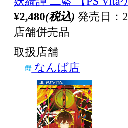
妖綺譚 二藍 【PS Vi
¥2,480
(税込)
発売日：2
店舗併売品
取扱店舗
なんば店