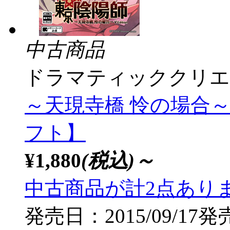
中古商品
ドラマティッククリエ
～天現寺橋 怜の場合～ V E
フト】
¥1,880
(税込)～
中古商品が計2点あり
発売日：2015/09/17発