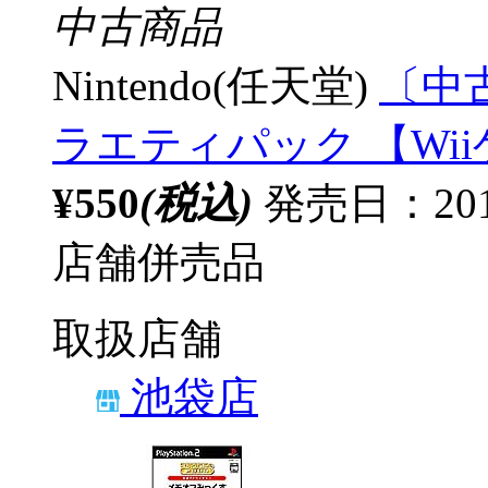
中古商品
Nintendo(任天堂)
〔中古
ラエティパック 【Wi
¥550
(税込)
発売日：201
店舗併売品
取扱店舗
池袋店