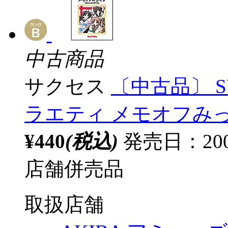
中古商品
サクセス
〔中古品〕 SU
ラエティ メモオフみっ
¥440
(税込)
発売日：20
店舗併売品
取扱店舗