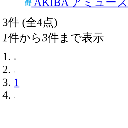
AKIBA アミュー
3
件 (全4点)
1
件から
3
件まで表示
1