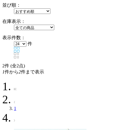
並び順：
在庫表示：
表示件数：
件
2
件 (全2点)
1
件から
2
件まで表示
1