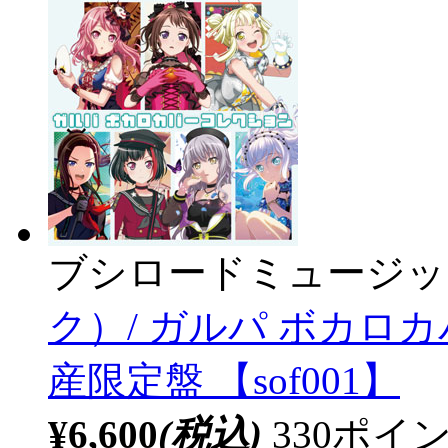
ブシロードミュージッ
ク）/ ガルパ ボカロカバ
産限定盤 【sof001】
¥6,600
(税込)
330ポ