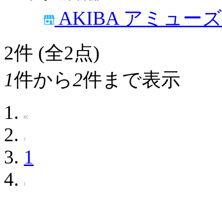
AKIBA アミュー
2
件 (全2点)
1
件から
2
件まで表示
1