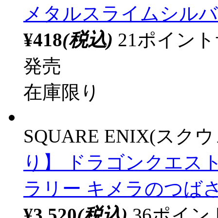
（1）
中古商品が計39点あ
GSIクレオス
ドラゴ