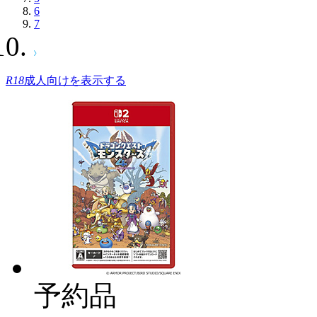
6
7
R18
成人向けを表示する
予約品