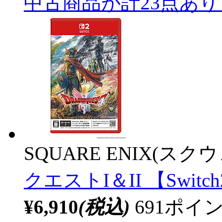
中古商品が計23点あ
SQUARE ENIX(ス
クエストI＆II 【Swit
¥6,910
(税込)
691ポ