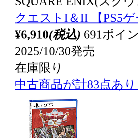
SQUARE ENIX(ス
クエストI＆II 【PS
¥6,910
(税込)
691ポ
2025/10/30発売
在庫限り
中古商品が計83点あ