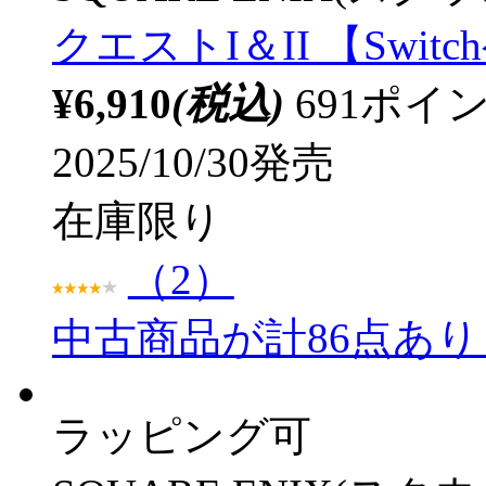
クエストI＆II 【Swi
¥6,910
(税込)
691ポ
2025/10/30発売
在庫限り
（2）
中古商品が計86点あ