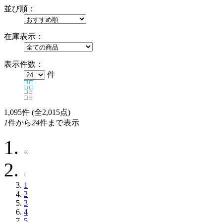
並び順：
在庫表示：
表示件数：
件
1,095
件 (全2,015点)
1
件から
24
件まで表示
1
2
3
4
5