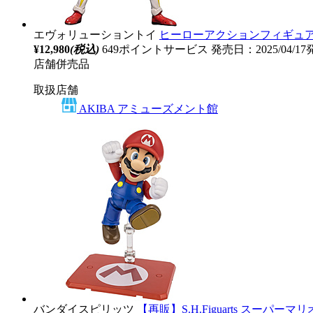
エヴォリューショントイ
ヒーローアクションフィギュアシリーズ
¥12,980
(税込)
649ポイントサービス
発売日：2025/04/1
店舗併売品
取扱店舗
AKIBA アミューズメント館
バンダイスピリッツ
【再販】S.H.Figuarts スーパーマ