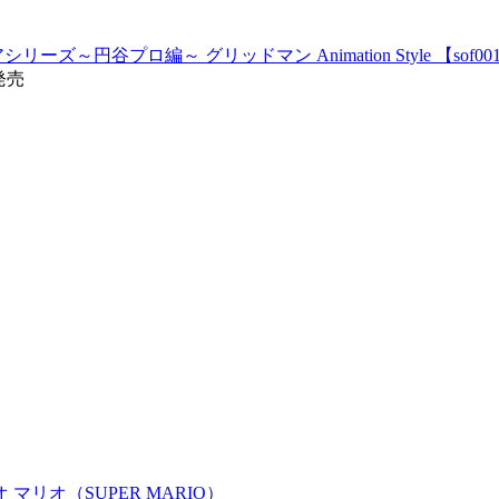
～円谷プロ編～ グリッドマン Animation Style 【sof00
7発売
リオ マリオ（SUPER MARIO）