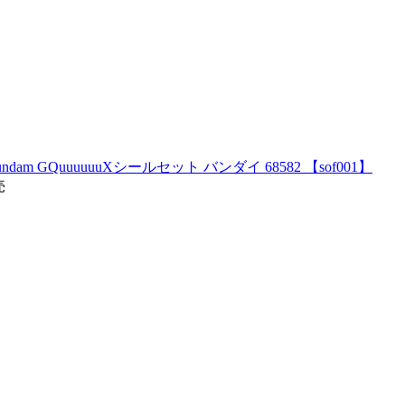
 GQuuuuuuXシールセット バンダイ 68582 【sof001】
売