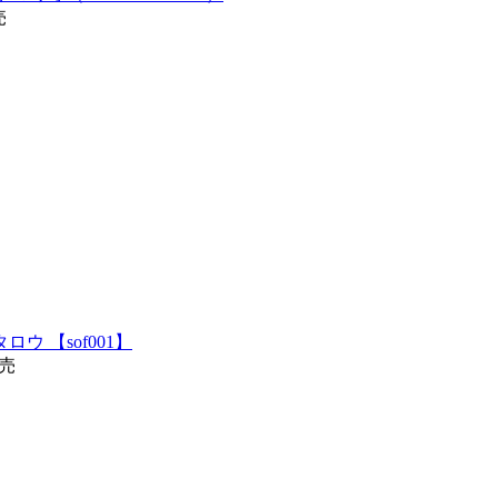
売
タロウ 【sof001】
発売