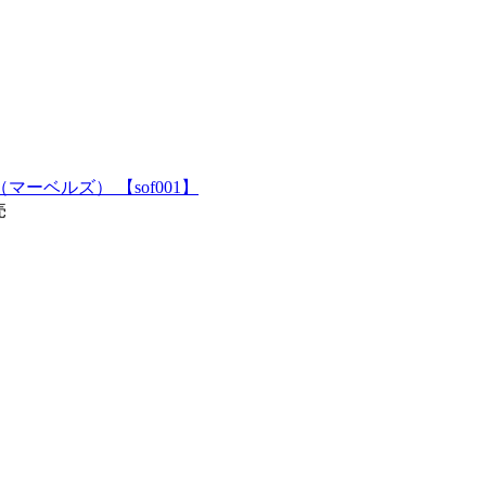
ル（マーベルズ） 【sof001】
売