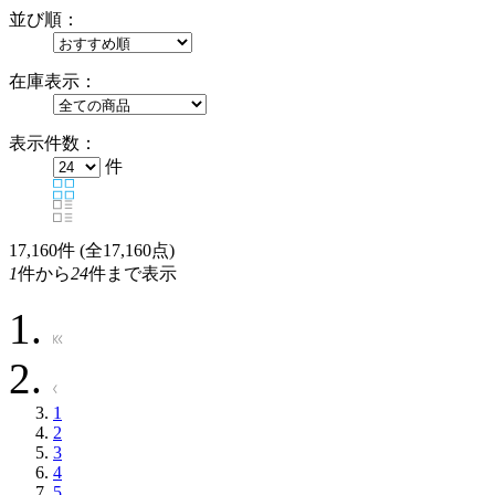
並び順：
在庫表示：
表示件数：
件
17,160
件 (全17,160点)
1
件から
24
件まで表示
1
2
3
4
5