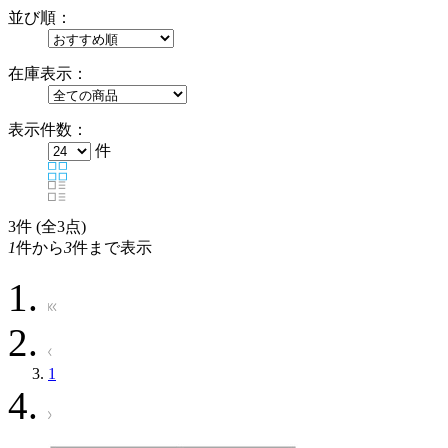
並び順：
在庫表示：
表示件数：
件
3
件 (全3点)
1
件から
3
件まで表示
1