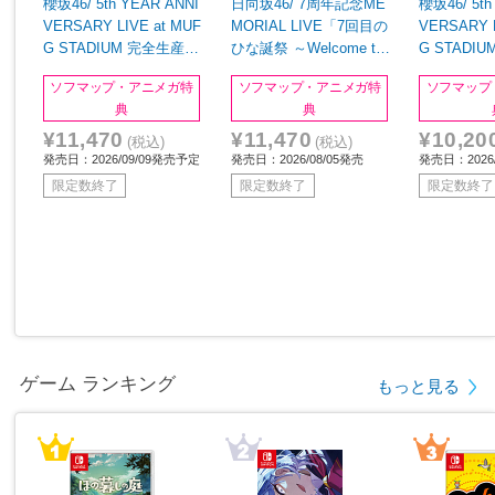
櫻坂46/ 5th YEAR ANNI
日向坂46/ 7周年記念ME
櫻坂46/ 5th
VERSARY LIVE at MUF
MORIAL LIVE「7回目の
VERSARY L
G STADIUM 完全生産限
ひな誕祭 ～Welcome to
G STADI
定盤 BD
HINATAZAKA ROCKES
定盤 DVD
ソフマップ・アニメガ特
ソフマップ・アニメガ特
ソフマップ
TRA～」in 横浜スタジア
典
典
ム 完全生産限定盤 BD
¥11,470
¥11,470
¥10,20
(税込)
(税込)
発売日：2026/09/09発売予定
発売日：2026/08/05発売
発売日：2026
限定数終了
限定数終了
限定数終了
ゲーム ランキング
もっと見る