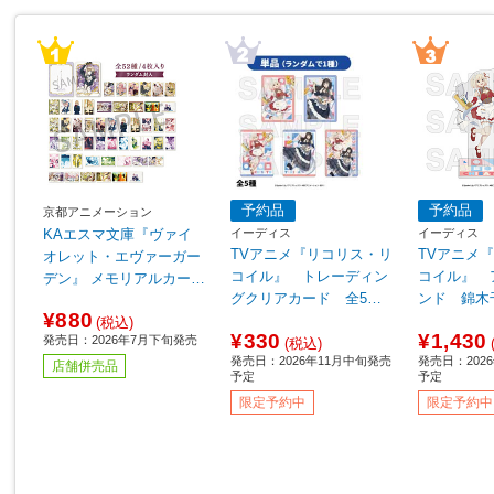
予約品
予約品
京都アニメーション
イーディス
イーディス
KAエスマ文庫『ヴァイ
TVアニメ『リコリス・リ
TVアニメ
オレット・エヴァーガー
コイル』 トレーディン
コイル』 
デン』 メモリアルカード
グクリアカード 全5種
ンド 錦木
コレクション 【単品販
¥880
【単品販売】 ◆TVアニ
ニメ『リコ
売】【sof001】
(税込)
¥330
¥1,430
発売日：2026年7月下旬発売
メ『リコリス・リコイ
ル』フェア
(税込)
発売日：2026年11月中旬発売
発売日：202
ル』フェア特典対象
店舗併売品
予定
予定
限定予約中
限定予約中