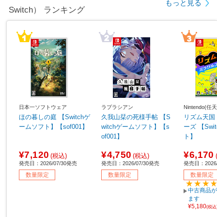
もっと見る
Switch） ランキング
日本一ソフトウェア
ラプラシアン
Nintendo(任
ほの暮しの庭 【Switchゲ
久我山栞の死様手帖 【S
リズム天国
ームソフト】【sof001】
witchゲームソフト】【s
ーズ 【Sw
of001】
ト】
¥7,120
¥4,750
¥6,170
(税込)
(税込)
発売日：2026/07/30発売
発売日：2026/07/30発売
発売日：2026/
数量限定
数量限定
数量限定
中古商品が
ます
¥5,180
(税込