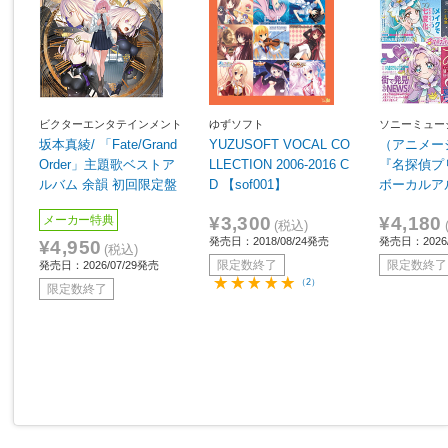
ビクターエンタテインメント
ゆずソフト
ソニーミュー
ィング
坂本真綾/ 「Fate/Grand
YUZUSOFT VOCAL CO
（アニメー
Order」主題歌ベストア
LLECTION 2006-2016 C
『名探偵プ
ルバム 余韻 初回限定盤
D 【sof001】
ボーカルア
¥3,300
¥4,180
メーカー特典
(税込)
発売日：2018/08/24発売
発売日：2026/
¥4,950
(税込)
限定数終了
限定数終了
発売日：2026/07/29発売
（2）
限定数終了