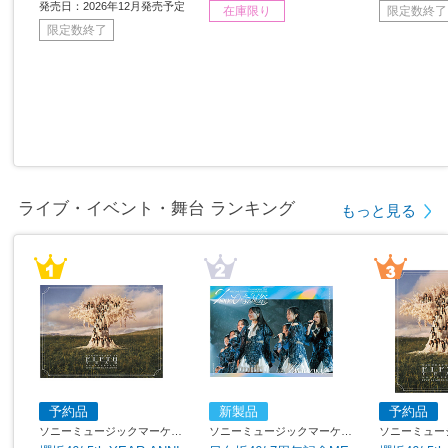
発売日：2026年12月発売予定
在庫限り
限定数終了
限定数終了
ライブ・イベント・舞台 ランキング
もっと見る
予約品
新製品
予約品
ソニーミュージックマーケテ
ソニーミュージックマーケテ
ソニーミュー
ィング
ィング
ィング