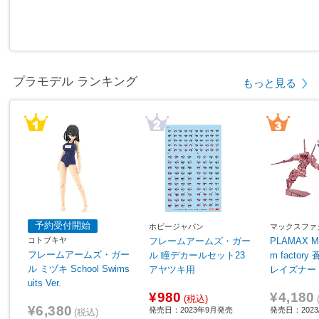
プラモデル ランキング
もっと見る
予約受付開始
ホビージャパン
マックスファ
コトブキヤ
フレームアームズ・ガー
PLAMAX MF
フレームアームズ・ガー
ル 瞳デカールセット23
m factor
ル ミヅキ School Swims
アヤツキ用
レイズナー
uits Ver.
ザカール V
¥980
¥4,180
er.
(税込)
¥6,380
発売日：2023年9月発売
発売日：2023/
(税込)