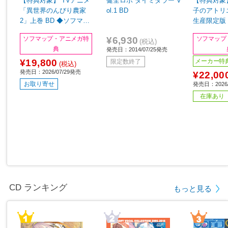
【特典対象】 TVアニメ
健全ロボ ダイミダラー V
【特典対象
「異世界のんびり農家
ol.1 BD
子のアトリ
2」上巻 BD ◆ソフマッ
生産限定版 
プ・アニメガ全巻連続購
ップ・アニ
¥6,930
ソフマップ・アニメガ特
ソフマップ
入特典「上下巻収納BO
購入特典「
(税込)
典
発売日：2014/07/25発売
X・B2タペストリー（キ
＆缶バッジセ
¥19,800
ービジュアル絵柄）」
7mm)」
メーカー特
限定数終了
(税込)
発売日：2026/07/29発売
¥22,00
お取り寄せ
発売日：2026/
在庫あり
CD ランキング
もっと見る