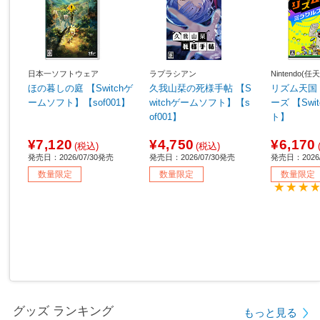
日本一ソフトウェア
ラプラシアン
Nintendo(任
ほの暮しの庭 【Switchゲ
久我山栞の死様手帖 【S
リズム天国
ームソフト】【sof001】
witchゲームソフト】【s
ーズ 【Sw
of001】
ト】
¥7,120
¥4,750
¥6,170
(税込)
(税込)
発売日：2026/07/30発売
発売日：2026/07/30発売
発売日：2026/
数量限定
数量限定
数量限定
グッズ ランキング
もっと見る