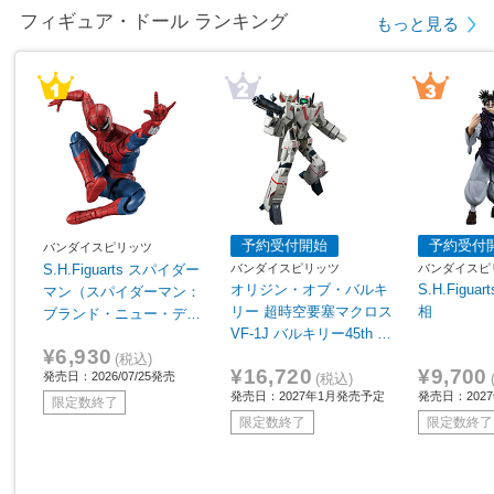
フィギュア・ドール ランキング
もっと見る
予約受付開始
予約受付
バンダイスピリッツ
バンダイスピリッツ
バンダイスピ
S.H.Figuarts スパイダー
オリジン・オブ・バルキ
S.H.Figu
マン（スパイダーマン：
リー 超時空要塞マクロス
相
ブランド・ニュー・デ
VF-1J バルキリー45th A
イ） 【sof001】
¥6,930
nniv.
(税込)
¥16,720
¥9,700
発売日：2026/07/25発売
(税込)
発売日：2027年1月発売予定
発売日：202
限定数終了
限定数終了
限定数終了