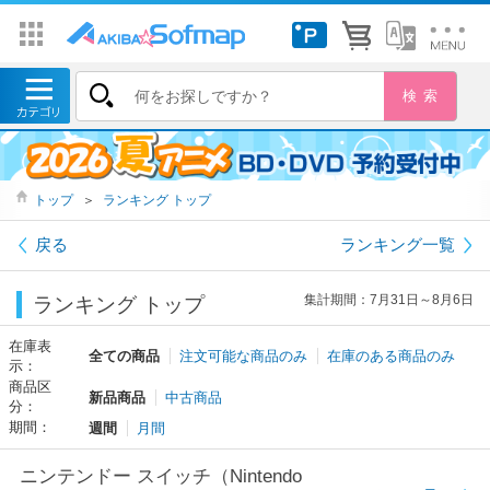
トップ
＞
ランキング トップ
戻る
ランキング一覧
集計期間：7月31日～8月6日
ランキング トップ
在庫表
全ての商品
注文可能な商品のみ
在庫のある商品のみ
示：
商品区
新品商品
中古商品
分：
期間：
週間
月間
ニンテンドー スイッチ（Nintendo