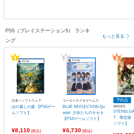
PS5（プレイステーション5） ランキ
もっと見る
ング
予約品
日本一ソフトウェア
コーエーテクモゲームス
MAGES.
ほの暮しの庭 【PS5ゲー
BLUE REFLECTION Qu
STEINS;G
ムソフト】
artet: 少女たちのキセキ
T 限定版 
【PS5ゲームソフト】
ソフト】
¥8,110
¥6,730
(税込)
(税込)