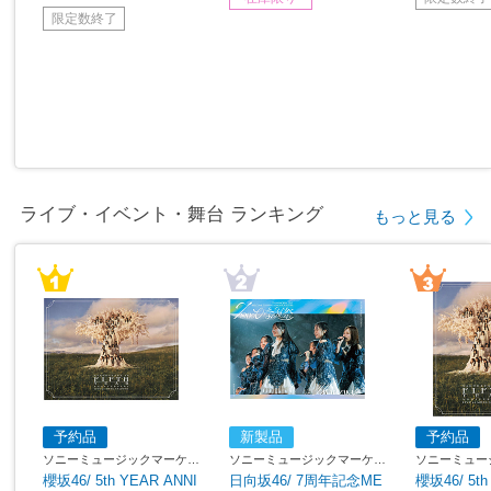
限定数終了
ライブ・イベント・舞台 ランキング
もっと見る
予約品
新製品
予約品
ソニーミュージックマーケテ
ソニーミュージックマーケテ
ソニーミュー
ィング
ィング
ィング
櫻坂46/ 5th YEAR ANNI
日向坂46/ 7周年記念ME
櫻坂46/ 5th