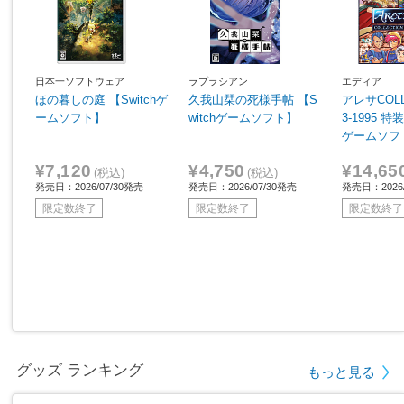
日本一ソフトウェア
ラプラシアン
エディア
ほの暮しの庭 【Switchゲ
久我山栞の死様手帖 【S
アレサCOLL
ームソフト】
witchゲームソフト】
3-1995 特
ゲームソフ
¥7,120
¥4,750
¥14,65
(税込)
(税込)
発売日：2026/07/30発売
発売日：2026/07/30発売
発売日：2026/
限定数終了
限定数終了
限定数終了
グッズ ランキング
もっと見る