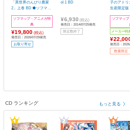
「異世界のんびり農家
ol.1 BD
子のアトリ
2」上巻 BD ◆ソフマッ
生産限定版 
プ・アニメガ全巻連続購
ップ・アニ
¥6,930
ソフマップ・アニメガ特
ソフマップ
入特典「上下巻収納BO
購入特典「
(税込)
典
発売日：2014/07/25発売
X・B2タペストリー（キ
＆缶バッジセ
¥19,800
ービジュアル絵柄）」
7mm)」
メーカー特
限定数終了
(税込)
発売日：2026/07/29発売
¥22,00
お取り寄せ
発売日：2026/
数量限定
CD ランキング
もっと見る