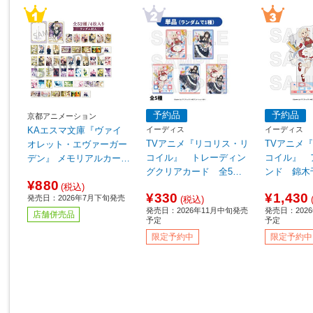
予約品
予約品
京都アニメーション
イーディス
イーディス
KAエスマ文庫『ヴァイ
TVアニメ『リコリス・リ
TVアニメ
オレット・エヴァーガー
コイル』 トレーディン
コイル』 
デン』 メモリアルカード
グクリアカード 全5種
ンド 錦木
コレクション 【単品販
¥880
【単品販売】 ◆TVアニ
ニメ『リコ
売】【sof001】
(税込)
¥330
¥1,430
発売日：2026年7月下旬発売
メ『リコリス・リコイ
ル』フェア
(税込)
発売日：2026年11月中旬発売
発売日：202
ル』フェア特典対象
店舗併売品
予定
予定
限定予約中
限定予約中