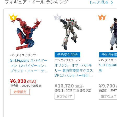
フィギュア・ドール ランキング
もっと見る
予約受付開始
予約受付
バンダイスピリッツ
バンダイスピリッツ
バンダイスピ
S.H.Figuarts スパイダー
オリジン・オブ・バルキ
S.H.Figu
マン（スパイダーマン：
リー 超時空要塞マクロス
相
ブランド・ニュー・デ
VF-1J バルキリー45th A
イ） 【sof001】
¥6,930
nniv.
(税込)
¥16,720
¥9,700
発売日：2026/07/25発売
(税込)
発売日：2027年1月発売予定
発売日：202
数量限定
限定数終了
限定数終了