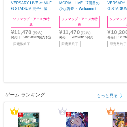
VERSARY LIVE at MUF
MORIAL LIVE「7回目の
VERSARY L
G STADIUM 完全生産限
ひな誕祭 ～Welcome to
G STADI
定盤 BD
HINATAZAKA ROCKES
定盤 DVD
ソフマップ・アニメガ特
ソフマップ・アニメガ特
ソフマップ
TRA～」in 横浜スタジア
典
典
ム 完全生産限定盤 BD
¥11,470
¥11,470
¥10,20
(税込)
(税込)
発売日：2026/09/09発売予定
発売日：2026/08/05発売
発売日：2026
限定数終了
限定数終了
限定数終了
ゲーム ランキング
もっと見る