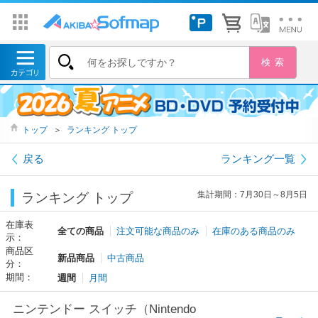
トップ
＞
ランキング トップ
戻る
ランキング一覧
集計期間：7月30日～8月5日
ランキング トップ
在庫表
全ての商品
注文可能な商品のみ
在庫のある商品のみ
示：
商品区
新品商品
中古商品
分：
期間：
週間
月間
ニンテンドー スイッチ（Nintendo