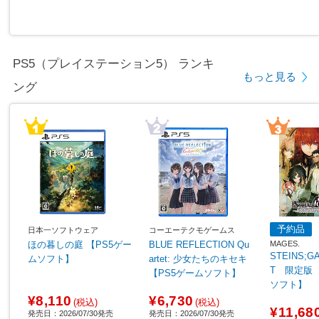
PS5（プレイステーション5） ランキ
もっと見る
ング
予約品
日本一ソフトウェア
コーエーテクモゲームス
MAGES.
ほの暮しの庭 【PS5ゲー
BLUE REFLECTION Qu
STEINS;G
ムソフト】
artet: 少女たちのキセキ
T 限定版 
【PS5ゲームソフト】
ソフト】
¥8,110
¥6,730
(税込)
(税込)
¥11,68
発売日：2026/07/30発売
発売日：2026/07/30発売