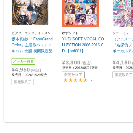
ビクターエンタテインメント
ゆずソフト
ソニーミュー
ィング
坂本真綾/ 「Fate/Grand
YUZUSOFT VOCAL CO
（アニメー
Order」主題歌ベストア
LLECTION 2006-2016 C
『名探偵プ
ルバム 余韻 初回限定盤
D 【sof001】
ボーカルア
¥3,300
¥4,180
メーカー特典
(税込)
発売日：2018/08/24発売
発売日：2026/
¥4,950
(税込)
限定数終了
限定数終了
発売日：2026/07/29発売
（2）
限定数終了