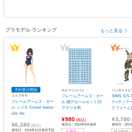
プラモデル ランキング
もっと見る
予約受付開始
ホビージャパン
バンダイスピ
コトブキヤ
フレームアームズ・ガー
30MS SIS
フレームアームズ・ガー
ル 瞳デカールセット23
ナ=ディア
ル ミヅキ School Swims
アヤツキ用
テフォーム
uits Ver.
¥980
¥3,780
(税込)
¥6,380
発売日：2023年9月発売
発売日：2024/
(税込)
発売日：2026年12月発売予定
在庫限り
限定数終了