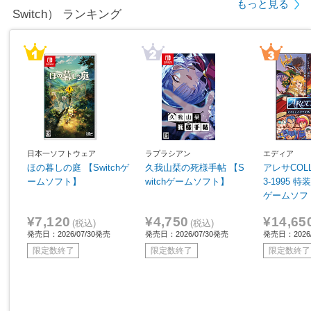
もっと見る
Switch） ランキング
日本一ソフトウェア
ラプラシアン
エディア
ほの暮しの庭 【Switchゲ
久我山栞の死様手帖 【S
アレサCOLL
ームソフト】
witchゲームソフト】
3-1995 特
ゲームソフ
¥7,120
¥4,750
¥14,65
(税込)
(税込)
発売日：2026/07/30発売
発売日：2026/07/30発売
発売日：2026/
限定数終了
限定数終了
限定数終了