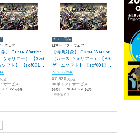
品
セット商品
フトウェア
日本一ソフトウェア
】 Curse Warrior
【特典対象】 Curse Warrior
 ウォリアー） 【Swit
（カース ウォリアー） 【PS5
ムソフト】 【sof001】
ゲームソフト】 【sof001】 ◆
マップ特典「B2タペス
ソフマップ特典「B2タペスト
特典
ソフマップ特典
」
リー」
¥7,920
(税込)
(税込)
ントサービス
80ポイントサービス
26/03/26発売
発売日：2026/03/26発売
了
限定数終了