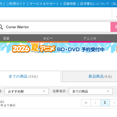
約
|
ご利用ガイド
|
サービス＆サポート
|
店舗情報
|
請求書払いについて（法
音楽
ホビー
アニメガ
全ての商品
新品商品
(16点)
(4点)
順：
在庫表示：
6点)
1
件まで表示