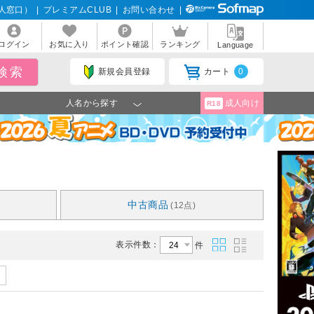
人窓口）
|
プレミアムCLUB
|
お問い合わせ
|
ログイン
お気に入り
ポイント確認
ランキング
Language
新規会員登録
カート
0
人名から探す
成人向け
R18
中古商品
(12点)
表示件数：
件