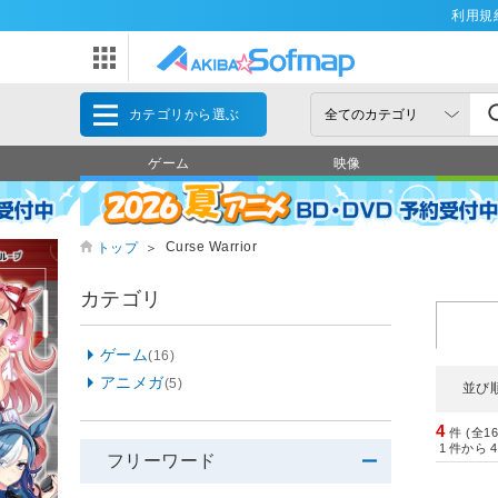
利用規
カテゴリから選ぶ
ゲーム
映像
Curse Warrior
トップ
＞
カテゴリ
ゲーム
(16)
アニメガ
(5)
並び
4
件 (全1
1
件から
4
フリーワード