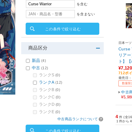
を含む
を含まない
この条件で絞り込む
日本一ソ
商品区分
Curs
リアー）
新品
(4)
ト】【s
中古
¥7,120
(12)
712ポ
ランクS
(0)
発売日：2
ランクA
(12)
数量限
ランクB
(0)
中古
ランクC
¥5,98
(0)
ランクD
(0)
ランクE
(0)
4
件 (全1
中古商品ランクについて
1
件から
4
この条件で絞り込む