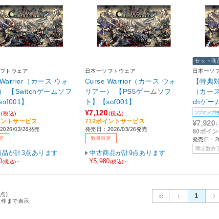
セット商
フトウェア
日本一ソフトウェア
日本一ソ
e Warrior（カース ウォ
Curse Warrior（カース ウォ
【特典対象
 【Switchゲームソフ
リアー） 【PS5ゲームソフ
（カース
of001】
ト】【sof001】
chゲー
◆ソフ
¥7,120
ソフマップ
(税込)
(税込)
イントサービス
712ポイントサービス
トリー
¥7,920
026/03/26発売
発売日：2026/03/26発売
80ポイ
定
数量限定
発売日：20
限定数終
商品が計3点あります
中古商品が計9点あります
0
¥5,980
(税込)～
(税込)～
6点)
1
件まで表示