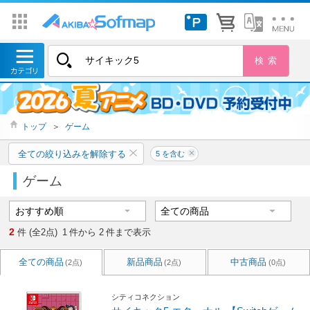
トップ
＞
ゲーム
全ての絞り込みを解除する
5 を含む
ゲーム
2
件 (全2点)
1
件から
2
件まで表示
全ての商品
新品商品
中古商品
(2点)
(2点)
(0点)
シティコネクション