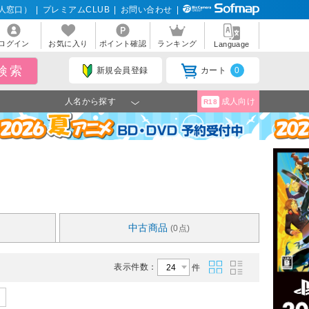
人窓口）
|
プレミアムCLUB
|
お問い合わせ
|
ログイン
お気に入り
ポイント確認
ランキング
Language
新規会員登録
カート
0
人名から探す
成人向け
R18
中古商品
(0点)
表示件数：
件