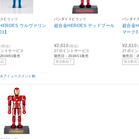
スピリッツ
バンダイスピリッツ
バンダイ
HEROES ウルヴァリン
超合金HEROES デッドプール
超合金H
001】
マーク3
¥2,610
¥2,610
(税込)
(税込)
イントサービス
27ポイントサービス
27ポイ
019/01発売
発売日：2018/11発売
発売日：20
売品
限定数終了
限定数終
IBA アミューズメント館