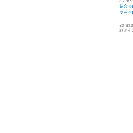
バンダイ
超合金
マーク
¥2,610
27ポイ
発売日：2
限定数
13
件 (全
1
件から
1
アキバ☆ソフマップ
ソフマップ
ご利用規約
店舗情報
個人情報保護方針
会社概要
特定商取引法に基づく表示
企業情報
資金決済法に基づく情報提供について
企業行動憲章