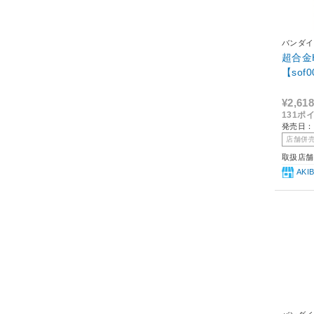
バンダイ
超合金
【sof
¥2,618
131ポ
発売日：2
店舗併
取扱店舗
AK