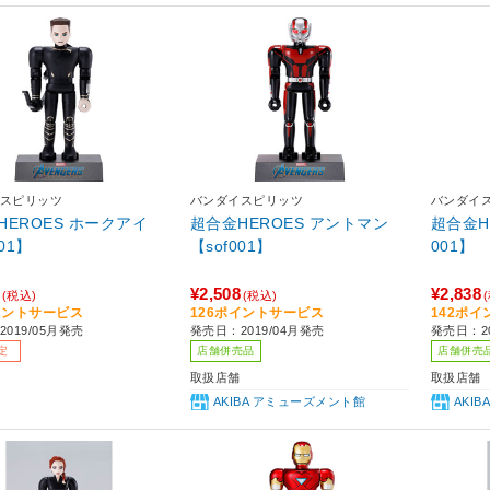
スピリッツ
バンダイスピリッツ
バンダイ
HEROES ホークアイ
超合金HEROES アントマン
超合金HE
001】
【sof001】
001】
¥2,508
¥2,838
(税込)
(税込)
イントサービス
126ポイントサービス
142ポ
019/05月発売
発売日：2019/04月発売
発売日：20
定
店舗併売品
店舗併売
取扱店舗
取扱店舗
AKIBA アミューズメント館
AKI