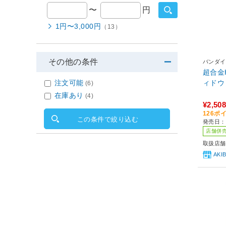
〜
円
1円〜3,000円
（13）
その他の条件
バンダイ
超合金
ィドウ 
注文可能
(6)
在庫あり
(4)
¥2,508
126ポ
この条件で絞り込む
発売日：2
店舗併
取扱店舗
AK