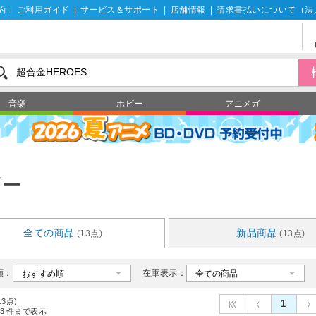
約
|
ご利用ガイド
|
サービス＆サポート
|
店舗情報
|
請求書払いについて（法
音楽
ホビー
アニメガ
ビー
全ての商品
新品商品
(13点)
(13点)
順：
在庫表示：
13点)
1
3
件まで表示