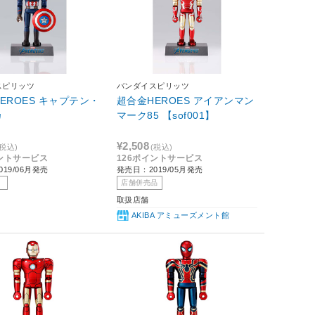
スピリッツ
バンダイスピリッツ
EROES キャプテン・
超合金HEROES アイアンマン
カ
マーク85 【sof001】
¥2,508
(税込)
(税込)
イントサービス
126ポイントサービス
19/06月発売
発売日：2019/05月発売
店舗併売品
取扱店舗
AKIBA アミューズメント館