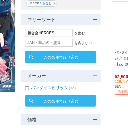
HEROES を含む
フリーワード
を含む
を含まない
バンダイ
この条件で絞り込む
超合金
【sof
メーカー
¥2,500
125ポ
発売日：2
バンダイスピリッツ
(13)
数量限
この条件で絞り込む
価格