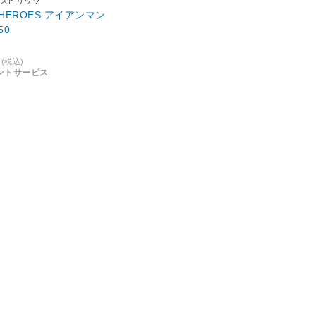
スピリッツ
HEROES アイアンマン
50
(税込)
ントサービス
018/11発売
終了
13点)
1
3
件まで表示
買取お申し込み
訪問・店頭
ラクウル
プレミアムC
買取対象商品
長期保証ソ
買取キャンペーン
月額安心サ
店頭買取
電話＆リモ