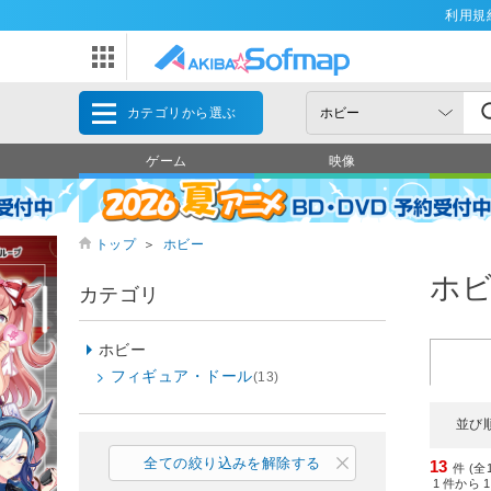
利用規
カテゴリから選ぶ
ゲーム
映像
トップ
＞
ホビー
ホ
カテゴリ
ホビー
フィギュア・ドール
(13)
並び
全ての絞り込みを解除する
13
件 (全
1
件から
1