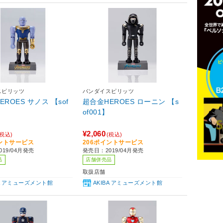
スピリッツ
バンダイスピリッツ
ROES サノス 【sof
超合金HEROES ローニン 【s
of001】
¥2,060
(税込)
(税込)
イントサービス
206ポイントサービス
19/04月発売
発売日：2019/04月発売
品
店舗併売品
取扱店舗
BA アミューズメント館
AKIBA アミューズメント館