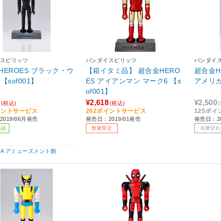
スピリッツ
バンダイスピリッツ
バンダイ
HEROES ブラック・ウ
【箱イタミ品】 超合金HERO
超合金H
【sof001】
ES アイアンマン マーク6 【s
アメリ
of001】
¥2,618
¥2,500
(税込)
(税込)
イントサービス
262ポイントサービス
125ポ
019/06月発売
発売日：2019/01発売
発売日：20
売品
数量限定
在庫切れ
IBA アミューズメント館