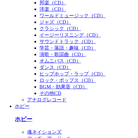
邦楽（CD）
洋楽（CD）
ワールドミュージック（CD）
ジャズ（CD）
クラシック（CD）
イージーリスニング（CD）
サウンドトラック（CD）
学芸・落語・趣味（CD）
演歌・歌謡曲（CD）
オムニバス（CD）
ダンス（CD）
ヒップホップ・ラップ（CD）
ロック・ポップス（CD）
BGM・効果音（CD）
その他CD
アナログレコード
ホビー
ホビー
魂ネイションズ