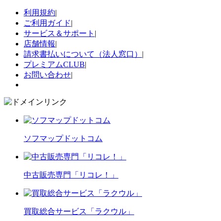
利用規約
|
ご利用ガイド
|
サービス＆サポート
|
店舗情報
|
請求書払いについて（法人窓口）
|
プレミアムCLUB
|
お問い合わせ
|
ソフマップドットコム
中古販売専門「リコレ！」
買取総合サービス「ラクウル」