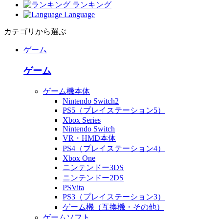
ランキング
Language
カテゴリから選ぶ
ゲーム
ゲーム
ゲーム機本体
Nintendo Switch2
PS5（プレイステーション5）
Xbox Series
Nintendo Switch
VR・HMD本体
PS4（プレイステーション4）
Xbox One
ニンテンドー3DS
ニンテンドー2DS
PSVita
PS3（プレイステーション3）
ゲーム機（互換機・その他）
ゲームソフト