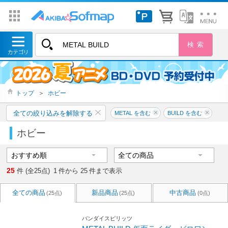
トップ
＞
ホビー
全ての絞り込みを解除する
METAL を含む
BUILD を含む
ホビー
25
件 (全25点)
1
件から
25
件まで表示
全ての商品
新品商品
中古商品
(25点)
(25点)
(0点)
バンダイスピリッツ