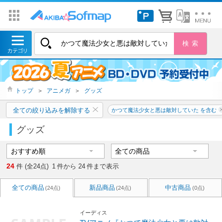
トップ
＞
アニメガ
＞
グッズ
全ての絞り込みを解除する
かつて魔法少女と悪は敵対していた を含む
グッズ
24
件 (全24点)
1
件から
24
件まで表示
全ての商品
新品商品
中古商品
(24点)
(24点)
(0点)
イーディス