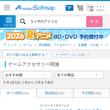
トップ
＞
ゲーム
＞
周辺機器・アクセサリー
＞
互換機・その他
＞
ゲ
全ての絞り込みを解除する
ライザのアトリエ を含む
ゲームアクセサリー関連
1
件 (全1点)
1
件から
1
件まで表示
全ての商品
新品商品
中古商品
(1点)
(1点)
(0点)
コーエーテクモゲームス