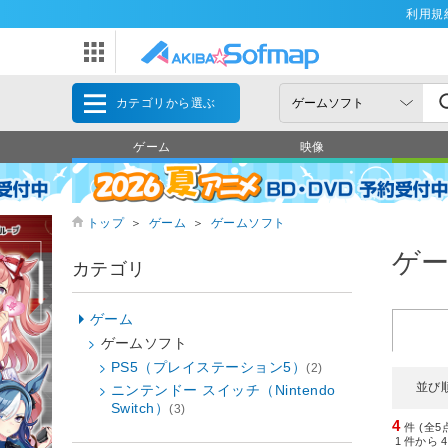
利用規
カテゴリから選ぶ
ゲーム
映像
トップ
＞
ゲーム
＞
ゲームソフト
ゲ
カテゴリ
ゲーム
ゲームソフト
PS5（プレイステーション5）
(2)
並び
ニンテンドー スイッチ（Nintendo
Switch）
(3)
4
件 (全5
1
件から
4