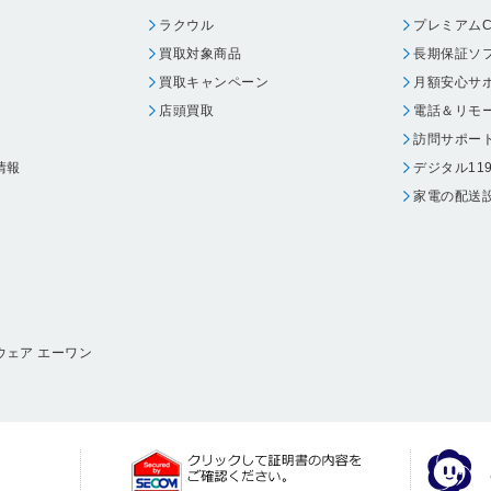
ラクウル
プレミアムC
買取対象商品
長期保証ソ
買取キャンペーン
月額安心サ
店頭買取
電話＆リモ
訪問サポー
情報
デジタル11
家電の配送
ウェア エーワン