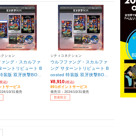
ネクション
シティコネクション
ファング・スカルファ
ウルフファング・スカルファ
ターントリビュート B
ング サターントリビュート B
d 特装版 双牙挟撃BOX
oosted 特装版 双牙挟撃BOX
ゲームソフト】【sof00
【Switchゲームソフト】【sof
¥8,910
(税込)
(税込)
イントサービス
891ポイントサービス
001】
24/10/31発売
発売日：2024/10/31発売
数量限定