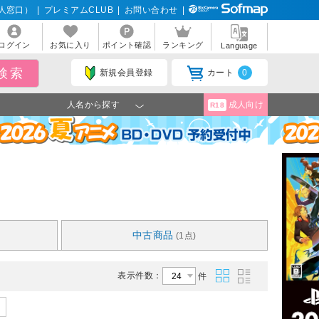
人窓口）
|
プレミアムCLUB
|
お問い合わせ
|
ログイン
お気に入り
ポイント確認
ランキング
Language
新規会員登録
カート
0
人名から探す
成人向け
R18
中古商品
(1点)
表示件数：
件