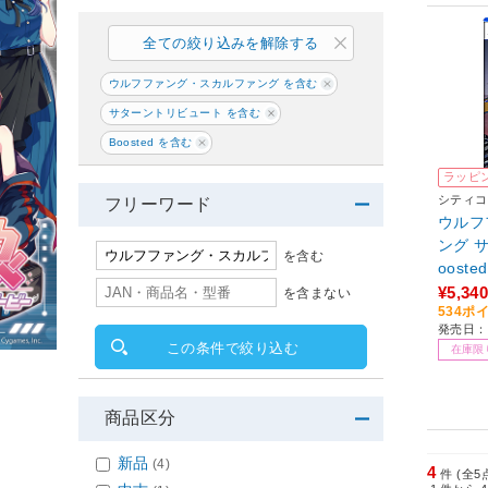
全ての絞り込みを解除する
ウルフファング・スカルファング を含む
サターントリビュート を含む
Boosted を含む
ラッピ
シティコ
フリーワード
ウルフ
ング 
を含む
oost
¥5,340
を含まない
534ポ
発売日：2
この条件で絞り込む
在庫限
商品区分
新品
(4)
4
件 (全5