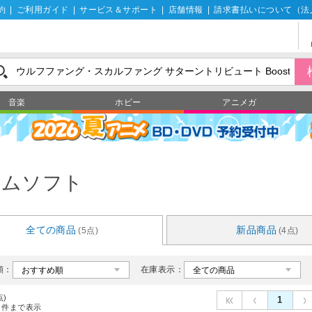
約
|
ご利用ガイド
|
サービス＆サポート
|
店舗情報
|
請求書払いについて（法
音楽
ホビー
アニメガ
ームソフト
全ての商品
新品商品
(5点)
(4点)
順：
在庫表示：
点)
1
件まで表示