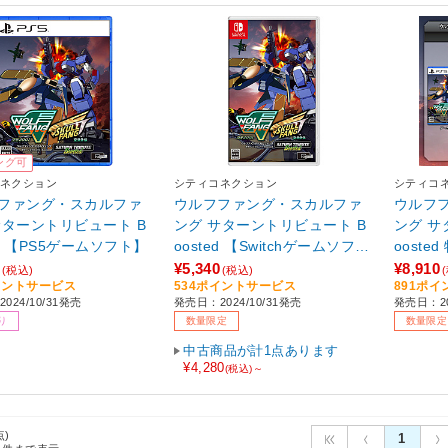
ング可
ネクション
シティコネクション
シティコ
ファング・スカルファ
ウルフファング・スカルファ
ウルフ
サターントリビュート B
ング サターントリビュート B
ング サ
ed 【PS5ゲームソフト】
oosted 【Switchゲームソフ
ooste
ト】【sof001】
【PS5
¥5,340
¥8,910
(税込)
(税込)
イントサービス
534ポイントサービス
891ポ
1】
024/10/31発売
発売日：2024/10/31発売
発売日：20
り
数量限定
数量限定
中古商品が計1点あります
¥4,280
(税込)～
点)
1