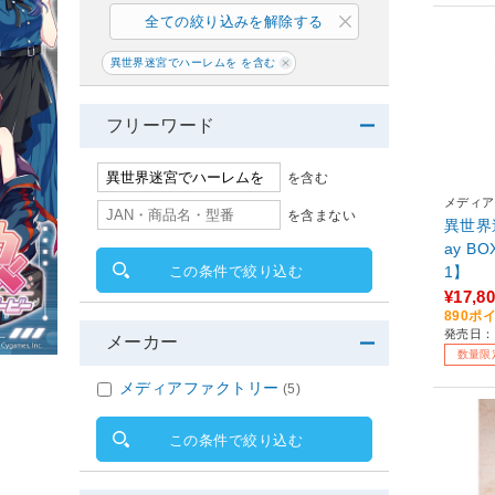
全ての絞り込みを解除する
異世界迷宮でハーレムを を含む
フリーワード
を含む
メディア
を含まない
異世界
ay B
1】
この条件で絞り込む
¥17,8
890ポ
発売日：2
メーカー
数量限
メディアファクトリー
(5)
この条件で絞り込む