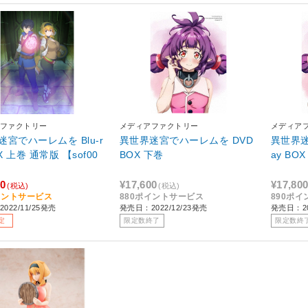
ファクトリー
メディアファクトリー
メディア
迷宮でハーレムを Blu-r
異世界迷宮でハーレムを DVD
異世界迷
OX 上巻 通常版 【sof00
BOX 下巻
ay BO
00
¥17,600
¥17,80
(税込)
(税込)
イントサービス
880ポイントサービス
890ポ
022/11/25発売
発売日：2022/12/23発売
発売日：20
定
限定数終了
限定数終