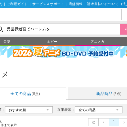
約
|
ご利用ガイド
|
サービス＆サポート
|
店舗情報
|
請求書払いについて（法
音楽
ホビー
アニメガ
ニメ
全ての商品
新品商品
(5点)
(5点)
順：
在庫表示：
点)
1
件まで表示