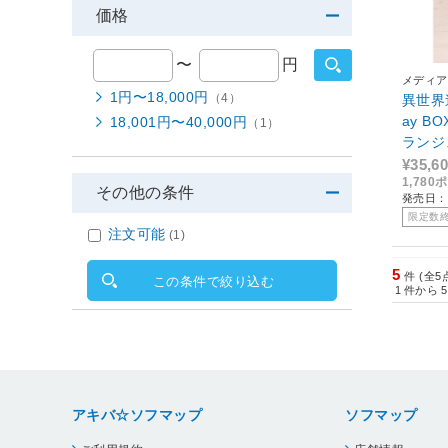
価格
〜
円
メディア
1円〜18,000円
（4）
異世界
ay B
18,001円〜40,000円
（1）
ランジ
ールフ
¥35,6
1,78
限定版
その他の条件
発売日：2
限定数
注文可能
(1)
5
件 (全5
この条件で絞り込む
1
件から
5
アキバ☆ソフマップ
ソフマップ