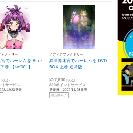
ファクトリー
メディアファクトリー
宮でハーレムを Blu-r
異世界迷宮でハーレムを DVD
X 下巻 【sof001】
BOX 上巻 通常版
0
¥17,600
(税込)
(税込)
イントサービス
880ポイントサービス
22/12/23発売
発売日：2022/11/25発売
了
限定数終了