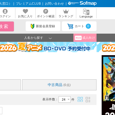
人窓口）
|
プレミアムCLUB
|
お問い合わせ
|
ログイン
お気に入り
ポイント確認
ランキング
Language
新規会員登録
カート
0
人名から探す
成人向け
R18
中古商品
(0点)
表示件数：
件