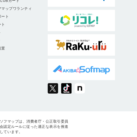
LUBカード
フマップワランティ
ポート
ート
ト
9
設置
ソフマップは、消費者庁・公正取引委員
会認定ルールに従った適正な表示を推進
しています。