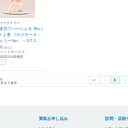
ファクトリー
迷宮でハーレムを Blu-r
OX 上巻 《ロクサーヌ～
ェリーVer．～1/7スケ
ィギュア付き完全数量
00
(税込)
0ポイントサービス
》
022/11/25発売
終了
点)
1
件まで表示
買取お申し込み
訪問・店頭