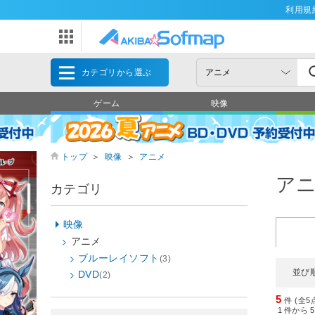
利用規
カテゴリから選ぶ
ゲーム
映像
トップ
＞
映像
＞
アニメ
ア
カテゴリ
映像
アニメ
ブルーレイソフト
(3)
並び
DVD
(2)
5
件 (全5
1
件から
5