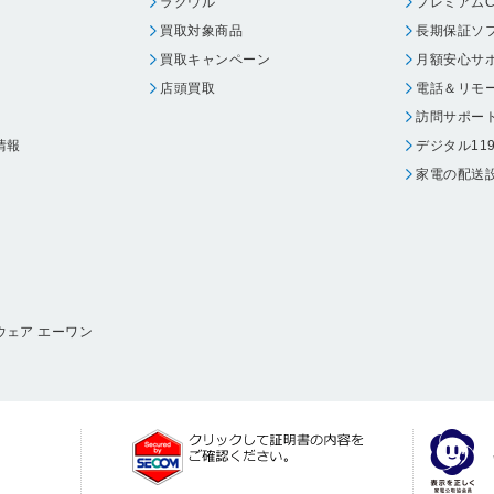
ラクウル
プレミアムC
買取対象商品
長期保証ソ
買取キャンペーン
月額安心サ
店頭買取
電話＆リモ
訪問サポー
情報
デジタル11
家電の配送
ウェア エーワン