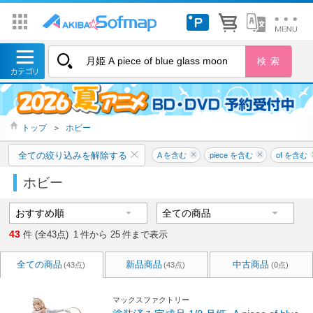
トップ
＞
ホビー
全ての絞り込みを解除する
A を含む
piece を含む
of を含む
ホビー
43
件 (全43点)
1
件から
25
件まで表示
全ての商品
新品商品
中古商品
(43点)
(43点)
(0点)
マックスファクトリー