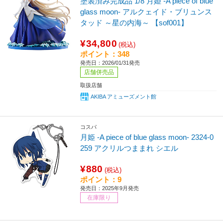
塗装済み完成品 1/8 月姫 -A piece of blue
glass moon- アルクェイド・ブリュンス
タッド ～星の内海～ 【sof001】
¥34,800
(税込)
ポイント：348
発売日：2026/01/31発売
店舗併売品
取扱店舗
AKIBA アミューズメント館
コスパ
月姫 -A piece of blue glass moon- 2324-0
259 アクリルつままれ シエル
¥880
(税込)
ポイント：9
発売日：2025年9月発売
在庫限り