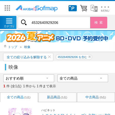
トップ
＞
映像
全ての絞り込みを解除する
4532640929206 を含む
映像
1
件 (全1点)
1
件から
1
件まで表示
全ての商品
新品商品
中古商品
(1点)
(1点)
(0点)
ハピネット