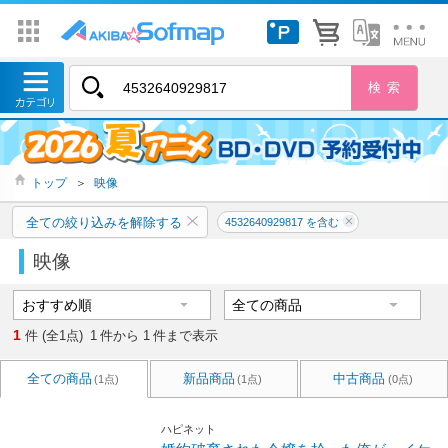
トップ
＞
映像
全ての絞り込みを解除する
4532640929817 を含む
映像
1
件 (全1点)
1
件から
1
件まで表示
全ての商品
新品商品
中古商品
(1点)
(1点)
(0点)
ハピネット