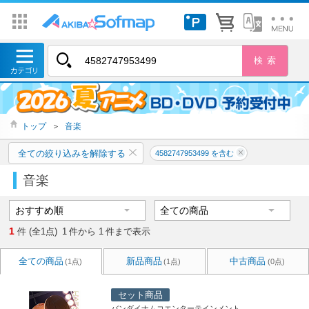
トップ
＞
音楽
全ての絞り込みを解除する
4582747953499 を含む
音楽
1
件 (全1点)
1
件から
1
件まで表示
全ての商品
新品商品
中古商品
(1点)
(1点)
(0点)
セット商品
バンダイナムコエンターテインメント