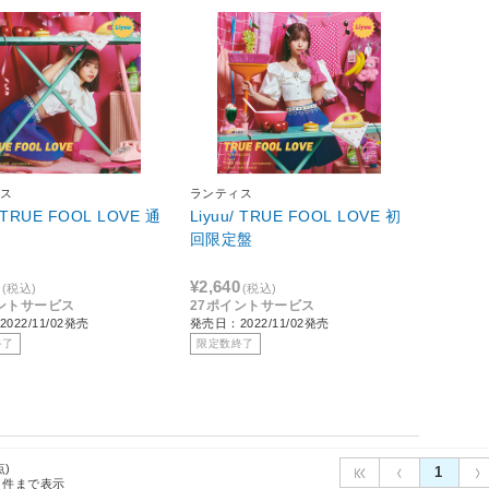
ス
ランティス
/ TRUE FOOL LOVE 通
Liyuu/ TRUE FOOL LOVE 初
回限定盤
¥2,640
(税込)
(税込)
ントサービス
27ポイントサービス
022/11/02発売
発売日：2022/11/02発売
終了
限定数終了
点)
1
件まで表示