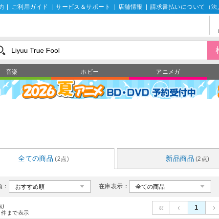
約
|
ご利用ガイド
|
サービス＆サポート
|
店舗情報
|
請求書払いについて（法
音楽
ホビー
アニメガ
全ての商品
新品商品
(2点)
(2点)
順：
在庫表示：
点)
1
件まで表示