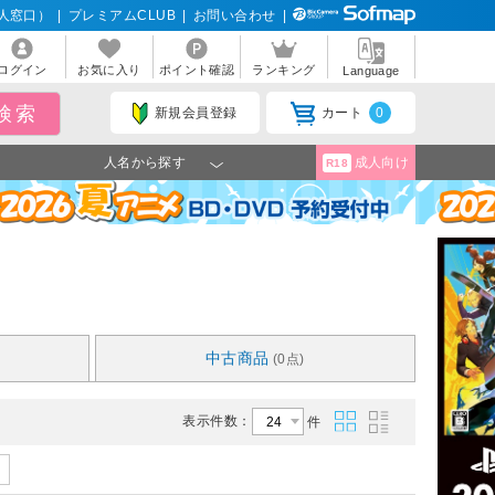
人窓口）
|
プレミアムCLUB
|
お問い合わせ
|
ログイン
お気に入り
ポイント確認
ランキング
Language
新規会員登録
カート
0
人名から探す
成人向け
R18
中古商品
(0点)
表示件数：
件