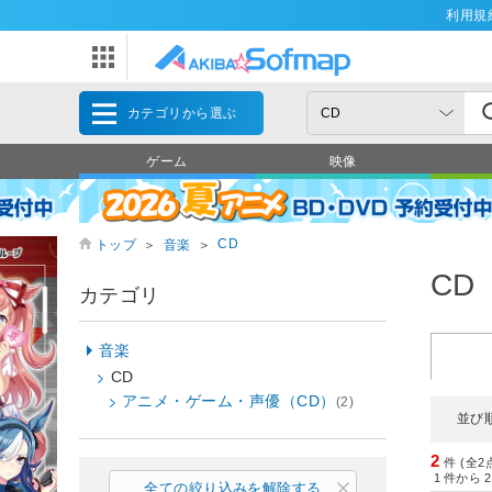
利用規
カテゴリから選ぶ
ゲーム
映像
CD
トップ
＞
音楽
＞
CD
カテゴリ
音楽
CD
アニメ・ゲーム・声優（CD）
(2)
並び
2
件 (全2
1
件から
2
全ての絞り込みを解除する