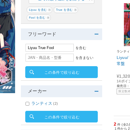
Liyuu を含む
True を含む
Fool を含む
フリーワード
を含む
ランティ
Liyuu
を含まない
常盤
この条件で絞り込む
¥1,320
14ポイ
発売日：2
メーカー
限定数
ランティス
(2)
この条件で絞り込む
2
件 (全2
1
件から
2