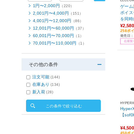
ELECO
1円〜2,000円
ゲーム
（220）
ボイス
2,001円〜4,000円
（151）
を同時
4,001円〜12,000円
（86）
キサー 【
¥2,580
12,001円〜60,000円
（37）
258ポ
5 PS
60,001円〜70,000円
発売日：
（1）
続 デ
在庫限
70,001円〜110,000円
（1）
オーデ
その他の条件
注文可能
(144)
在庫あり
(134)
新入荷
(28)
HYPER
この条件で絞り込む
HyperX
【sof
¥4,500
450ポ