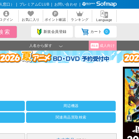
人窓口）
|
プレミアムCLUB
|
お問い合わせ
|
ログイン
お気に入り
ポイント確認
ランキング
Language
新規会員登録
カート
0
人名から探す
成人向け
R18
周辺機器
関連商品買取検索