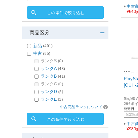
中古
¥640
この条件で絞り込む
商品区分
新品
(401)
中古
(95)
ランクS
(0)
ランクA
(48)
ソニー・
ランクB
(41)
ンメント
PlayS
ランクC
(0)
[CUH-
ランクD
(5)
¥5,907
ランクE
(1)
296ポ
中古商品ランクについて
発売日：2
限定数
この条件で絞り込む
中古
¥980