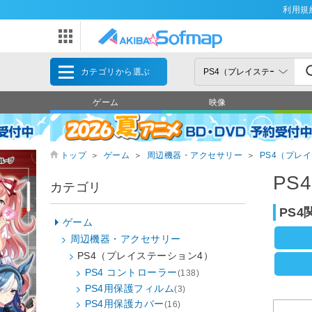
利用規
カテゴリから選ぶ
ゲーム
映像
トップ
＞
ゲーム
＞
周辺機器・アクセサリー
＞
PS4（プレ
PS
カテゴリ
PS
ゲーム
周辺機器・アクセサリー
PS4（プレイステーション4）
PS4 コントローラー
(138)
PS4用保護フィルム
(3)
PS4用保護カバー
(16)