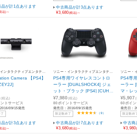
商品が計1点あります
中古商品が計3点あります
(税込)～
¥3,680
(税込)～
インタラクティブエンタテイ
ソニー・インタラクティブエンタテイ
ソニー・
ンメント
ンメント
tation Camera 【PS4】
PS4専用ワイヤレスコントロ
PS4専
ZEY2J]
ーラー [DUALSHOCK4] ジェ
ーラー [
ット・ブラック [PS4] [CUH-Z
マ・レッド
CT2J]
J11]
¥7,980
¥5,907
(税込)
(税込)
イントサービス
80ポイントサービス
60ポイ
016/09/15発売
発売日：2016/09/15発売
発売日：20
（9）
終了
限定数終了
限定数終
商品が計3点あります
中古商品が計7点あります
中古商
¥3,680
¥3,980
(税込)～
(税込)～