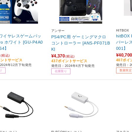
HITBOX
アンサー
用ワイヤレスゲームパッ
hitBOX
PS4/PC用 ゲーミングマクロ
ro ホワイト [GU-P4A0
バーレス
コントローラー [ANS-PF071B
864】
001】
K]
¥40,70
¥4,370
(税込)
(税込)
イントサービス
407ポ
437ポイントサービス
2024年12月下旬発売
発売日：2
発売日：2024年4月下旬発売
り
数量限定
在庫限り