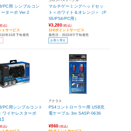
コロンバスサークル
S3/PC用 シンプルコン
マルチゲーミングヘッドセッ
ーターボ Ver.2
ト＜ホワイト＆オレンジ＞（P
S5/PS4/PC用）
¥3,280
(税込)
(税込)
イントサービス
328ポイントサービス
022年10月下旬発売
発売日：2022/07/下旬発売
お取り寄せ
アクラス
PS3/PC用シンプルコント
PS4コントローラー用 USB充
ー ワイヤレスターボ
電ケーブル 3m SASP-0636
01】
¥960
(税込)
(税込)
イントサービス
96ポイントサービス