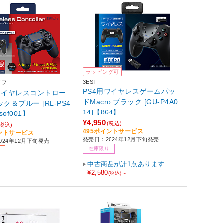
ラッピング可
3EST
イフ
PS4用ワイヤレスゲームパッ
ワイヤレスコントロー
ドMacro ブラック [GU-P4A0
ック＆ブルー [RL-PS4
14]【864】
sof001】
¥4,950
(税込)
(税込)
495ポイントサービス
イントサービス
発売日：2024年12月下旬発売
024年12月下旬発売
在庫限り
中古商品が計1点あります
¥2,580
(税込)～