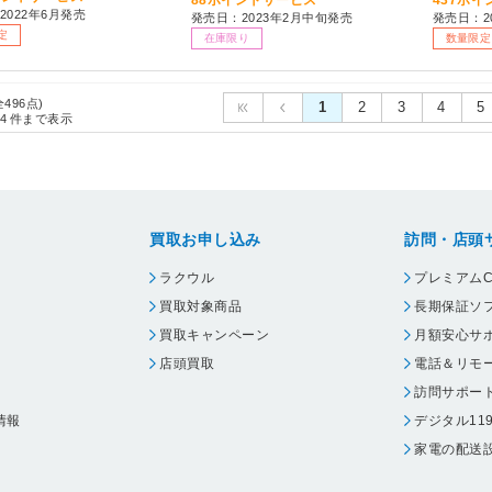
2022年6月発売
発売日：2023年2月中旬発売
発売日：2
定
在庫限り
数量限定
全496点)
1
2
3
4
5
4
件まで表示
買取お申し込み
訪問・店頭
ラクウル
プレミアムC
買取対象商品
長期保証ソ
買取キャンペーン
月額安心サ
店頭買取
電話＆リモ
訪問サポー
情報
デジタル11
家電の配送