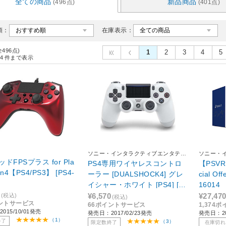
全ての商品
新品商品
(496点)
(401点)
順：
在庫表示：
全496点)
1
2
3
4
5
4
件まで表示
ソニー・インタラクティブエンタテイ
ソニー・
ンメント
ンメント
ドFPSプラス for Pla
PS4専用ワイヤレスコントロ
【PSVR】
ion4【PS4/PS3】 [PS4-
ーラー [DUALSHOCK4] グレ
cial Of
イシャー・ホワイト [PS4] [C
16014
UH-ZCT2J13]
¥6,570
¥27,47
(税込)
(税込)
ントサービス
66ポイントサービス
1,374
015/10/01発売
発売日：2017/02/23発売
発売日：20
（1）
終了
（3）
限定数終了
在庫切れ