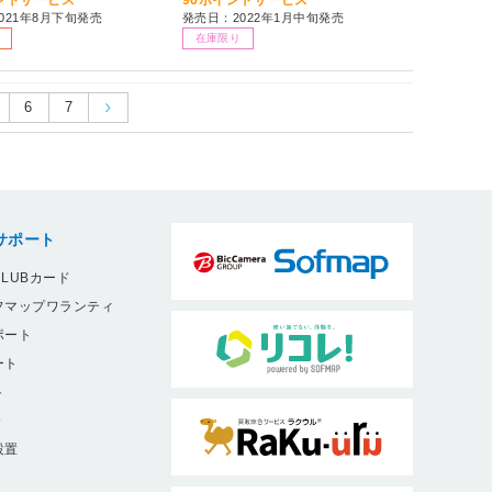
021年8月下旬発売
発売日：2022年1月中旬発売
在庫限り
6
7
サポート
LUBカード
フマップワランティ
ポート
ート
ト
9
設置