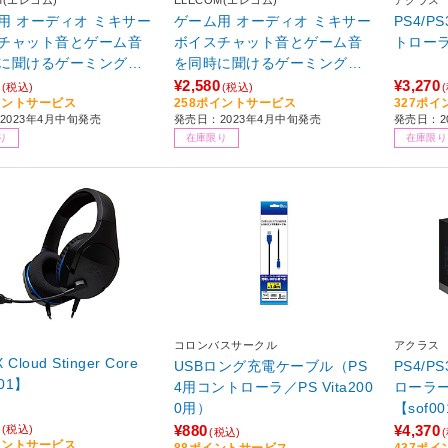
M(エレコム)
ELECOM(エレコム)
アクラス
用 オーディオ ミキサー
ゲーム用 オーディオ ミキサー
PS4/P
チャット音とゲーム音
ボイスチャット音とゲーム音
トローラ
に聞けるゲーミングミ
を同時に聞けるゲーミングミ
 Nintendo Switch PS
キサー 【 Nintendo Switch PS
¥2,580
¥3,270
(税込)
(税込)
イントサービス
258ポイントサービス
327ポ
4 対応 】 ゲーム機USB接
5 PS4 対応 】 ゲーム機USB接
2023年4月中旬発売
発売日：2023年4月中旬発売
発売日：2
ジタルミキサー 高音質
続 デジタルミキサー 高音質
り
在庫限り
在庫限り
ィオミキサー ブラック
オーディオミキサー ホワイト
フェイス
X
コロンバスサークル
アクラス
 Cloud Stinger Core
USBロング充電ケーブル（PS
PS4/
001】
4用コントローラ／PS Vita200
ローラ
0用）
【sof0
¥880
¥4,370
(税込)
(税込)
イントサービス
88ポイントサービス
437ポ