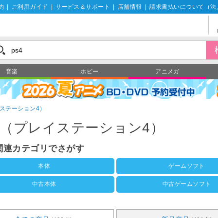
約
|
ご利用ガイド
|
サービス＆サポート
|
店舗情報
|
請求書払いについて（法
音楽
ホビー
アニメガ
イステーション4）
4（プレイステーション4）
4関連カテゴリでさがす
本体
ゲームソフト
中古本体
中古ゲームソフト