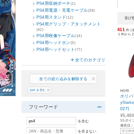
PS4用収納ポーチ
(1)
PS4用電源・充電ケーブル
(36)
PS4用スタンド
(12)
並び
PS4用グリップ・アタッチメント
411
(42)
件 (
1
件から
2
PS4用映像ケーブル
(16)
PS4用ヘッドホン
(5)
PS4用ヘッドセット
(77)
全てのカテゴリ
全ての絞り込みを解除する
ps4 を含む
HORI
ホリパッ
yStat
フリーワード
027]
¥5,480
55ポイ
を含む
発売日：2
を含まない
限定数