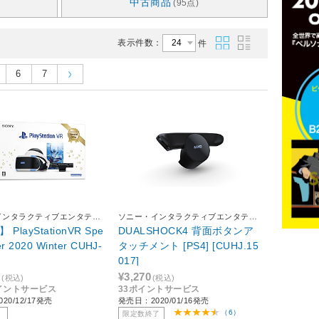
中古商品
(95点)
表示件数：
件
6
7
インタラクティブエンタテイ
ソニー・インタラクティブエンタテイ
ンメント
 PlayStationVR Spe
DUALSHOCK4 背面ボタンア
fer 2020 Winter CUHJ-
タッチメント [PS4] [CUHJ.15
017]
0
¥3,270
(税込)
(税込)
ポイントサービス
33ポイントサービス
20/12/17発売
発売日：2020/01/16発売
（6）
限定数終了