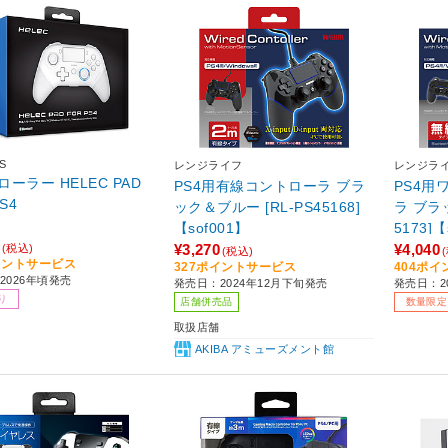
S
レンジライフ
レンジラ
ーラー HELEC PAD
PS4用有線コントローラ ブラ
PS4用
S4
ック＆ブルー [RL-PS45168]
ラ ブラ
【sof001】
5173]【
¥3,270
¥4,040
(税込)
(税込)
イントサービス
327ポイントサービス
404ポ
2026年頃発売
発売日：2024年12月下旬発売
発売日：2
り
店舗併売品
数量限定
取扱店舗
AKIBA アミューズメント館