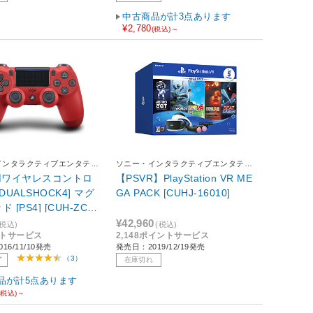
中古商品が計3点あります
¥2,780
(税込)～
インタラクティブエンタテイ
ソニー・インタラクティブエンタテイ
ンメント
用ワイヤレスコントロ
【PSVR】PlayStation VR ME
DUALSHOCK4] マグ
GA PACK [CUHJ-16010]
 [PS4] [CUH-ZCT2
¥42,960
(税込)
(税込)
ントサービス
2,148ポイントサービス
16/11/10発売
発売日：2019/12/19発売
（3）
了
在庫切れ
品が計5点あります
(税込)～