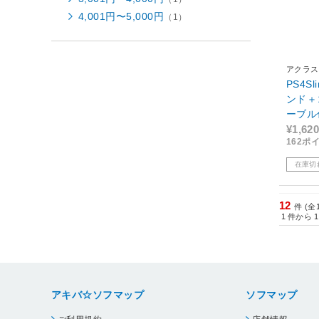
4,001円〜5,000円
（1）
アクラス
PS4S
ンド＋
ーブル付
0/CUH
¥1,620
162ポ
-710
在庫切
12
件 (全
1
件から
1
アキバ☆ソフマップ
ソフマップ