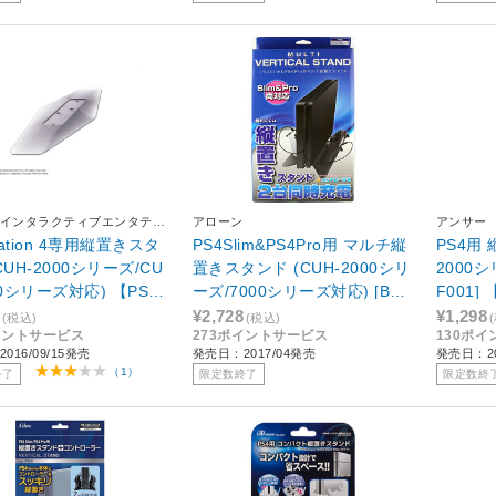
インタラクティブエンタテイ
アローン
アンサー
Station 4専用縦置きスタ
PS4Slim&PS4Pro用 マルチ縦
PS4用
CUH-2000シリーズ/CU
置きスタンド (CUH-2000シリ
2000シ
00シリーズ対応) 【PS
ーズ/7000シリーズ対応) [BKS
F001
UH-ZST2J]
-P4MTSD] 【ビックカメラグ
プオリ
¥2,728
¥1,298
(税込)
(税込)
イントサービス
273ポイントサービス
130ポ
ループオリジナル】
016/09/15発売
発売日：2017/04発売
発売日：20
（1）
終了
限定数終了
限定数終