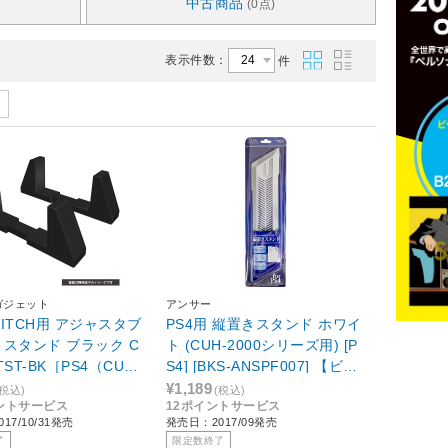
中古商品
(0点)
表示件数：
件
ガジェット
アンサー
SWITCH用 アジャスタブ
PS4用 縦置きスタンド ホワイ
スタンド ブラック C
ト (CUH-2000シリーズ用) [P
JTST-BK［PS4（CUH-
S4] [BKS-ANSPF007] 【ビッ
UH-2100/CUH-7000/C
クカメラグループオリジナ
¥1,189
(税込)
(税込)
イントサービス
12ポイントサービス
0）/Switch］
ル】
17/10/31発売
発売日：2017/09発売
了
限定数終了