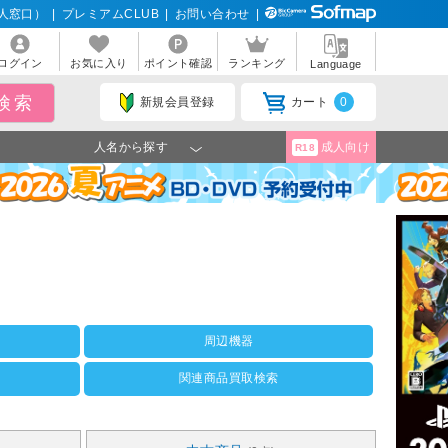
人窓口）
|
プレミアムCLUB
|
お問い合わせ
|
ログイン
お気に入り
ポイント確認
ランキング
Language
新規会員登録
カート
0
人名から探す
成人向け
R18
周辺機器
関連商品買取検索