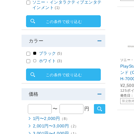
ソニー・インタラクティブエンタテ
インメント
(1)
この条件で絞り込む
カラー
ブラック
(5)
ソニー・
ホワイト
(3)
ンメント
Play
ンド (
この条件で絞り込む
H-70
4】 [C
¥2,500
125ポ
価格
発売日：2
限定数
〜
円
1円〜2,000円
（8）
2,001円〜3,000円
（2）
3,001円〜4,000円
（1）