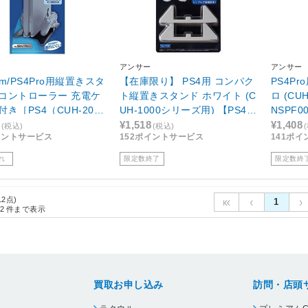
アンサー
アンサー
lim/PS4Pro用縦置きスタ
【在庫限り】 PS4用 コンパク
PS4P
コントローラー 充電ケ
ト縦置きスタンド ホワイト (C
ロ (CUH
き［PS4（CUH-200
UH-1000シリーズ用) 【PS4】
NSPF
-2100/CUH-7000/CUH
[ANS-PF023WH]
ループ
¥1,518
¥1,408
(税込)
(税込)
イントサービス
152ポイントサービス
141ポ
0）］
れ
限定数終了
限定数終
12点)
1
2
件まで表示
買取お申し込み
訪問・店頭