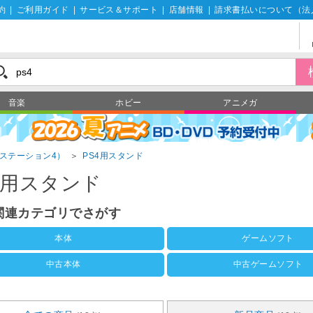
約
|
ご利用ガイド
|
サービス＆サポート
|
店舗情報
|
請求書払いについて（法
音楽
ホビー
アニメガ
イステーション4）
＞
PS4用スタンド
4用スタンド
4関連カテゴリでさがす
本体
ゲームソフト
中古本体
中古ゲームソフト