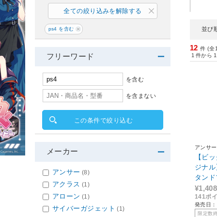
全ての絞り込みを解除する
並び
ps4 を含む
12
件 (全
1
件から
1
フリーワード
を含む
を含まない
この条件で絞り込む
アンサー
メーカー
【ビッ
ジナル】
アンサー
(8)
タンドプ
アクラス
(1)
o] [B
¥1,408
アローン
(1)
141ポ
発売日：2
サイバーガジェット
(1)
限定数