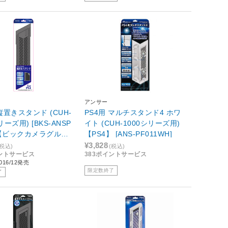
アンサー
 縦置きスタンド (CUH-
PS4用 マルチスタンド4 ホワ
リーズ用) [BKS-ANSP
イト (CUH-1000シリーズ用)
] 【ビックカメラグルー
【PS4】 [ANS-PF011WH]
ジナル】
¥3,828
(税込)
(税込)
イントサービス
383ポイントサービス
16/12発売
限定数終了
了