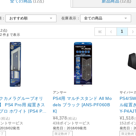
全ての商品
新品商品
(12点)
(12点)
順：
在庫表示：
12点)
1
2
件まで表示
アンサー
サイバー
クカメラグループオリ
PS4用 マルチスタンド All Mo
PS4/
 PS4 Pro用 縦置きス
dels ブラック [ANS-PF060B
ル縦置き
ロ ホワイト [PS4 Pr
K]
Y-P4A
KS-ANSPF011]
2000/C
¥4,378
¥1,518
(税込)
(税込)
イントサービス
438ポイントサービス
152ポ
UH-710
019/02発売
発売日：2018/09発売
発売日：20
終了
限定数終了
限定数終