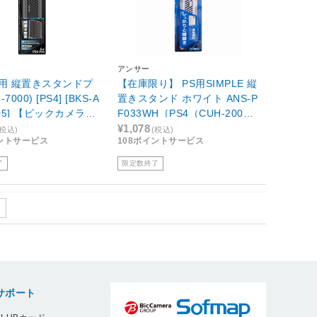
アンサー
ro用 縦置きスタンドプ
【在庫限り】 PS用SIMPLE 縦
-7000) [PS4] [BKS-A
置きスタンド ホワイト ANS-P
005] 【ビックカメラグ
F033WH［PS4（CUH-2000/
オリジナル】
CUH-2100/CUH-2200）］ AN
¥1,078
(税込)
(税込)
イントサービス
108ポイントサービス
S-PF033WH ホワイト
了
限定数終了
サポート