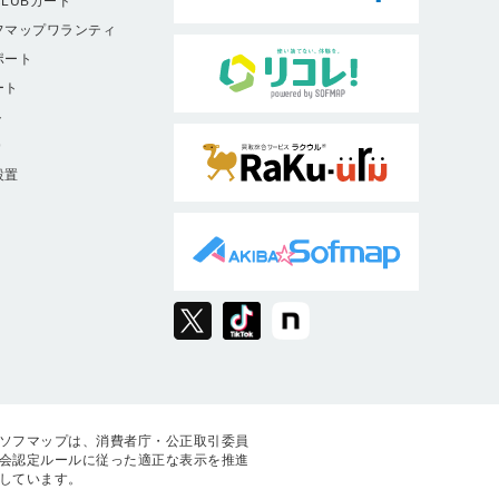
LUBカード
フマップワランティ
ポート
ート
ト
9
設置
ソフマップは、消費者庁・公正取引委員
会認定ルールに従った適正な表示を推進
しています。