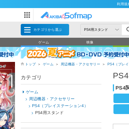
利用規
カテゴリから選ぶ
ゲーム
映像
トップ
＞
ゲーム
＞
周辺機器・アクセサリー
＞
PS4（プレ
PS
カテゴリ
PS
ゲーム
周辺機器・アクセサリー
PS4（プレイステーション4）
PS4用スタンド