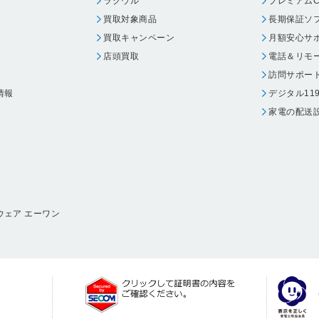
ラクウル
プレミアムC
買取対象商品
長期保証ソ
買取キャンペーン
月額安心サ
店頭買取
電話＆リモ
訪問サポー
情報
デジタル11
家電の配送
ウェア エーワン